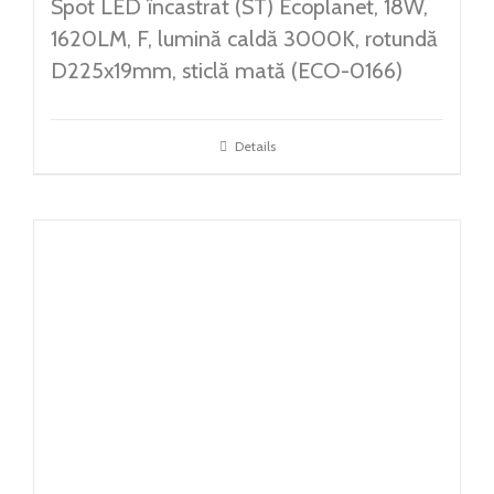
Spot LED încastrat (ST) Ecoplanet, 18W,
1620LM, F, lumină caldă 3000K, rotundă
D225x19mm, sticlă mată (ECO-0166)
Details