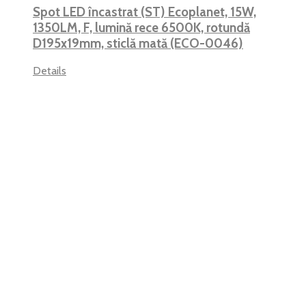
Spot LED încastrat (ST) Ecoplanet, 15W,
1350LM, F, lumină rece 6500K, rotundă
D195x19mm, sticlă mată (ECO-0046)
Details