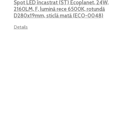
Spot LED încastrat (ST) Ecoplanet, 24W,
2160LM, F, lumină rece 6500K, rotundă
D280x19mm, sticlă mată (ECO-0048)
Details