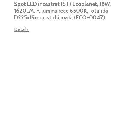
Spot LED încastrat (ST) Ecoplanet, 18W,
1620LM, F, lumină rece 6500K, rotundă
D225x19mm, sticlă mată (ECO-0047)
Details