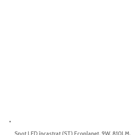
Spot LED încastrat (ST) Ecoplanet, 9W, 810LM,