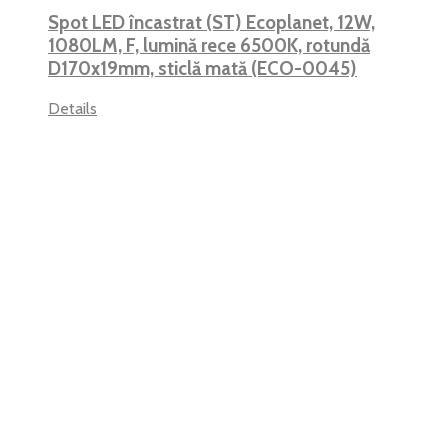
Spot LED încastrat (ST) Ecoplanet, 12W,
1080LM, F, lumină rece 6500K, rotundă
D170x19mm, sticlă mată (ECO-0045)
Details