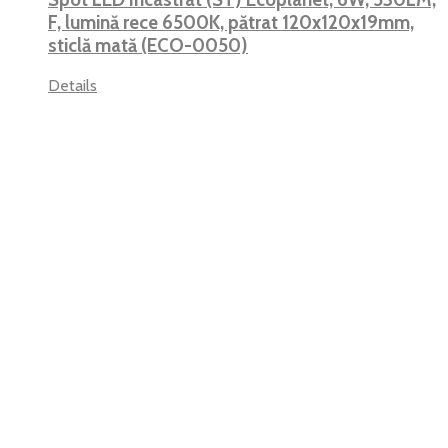
F, lumină rece 6500K, pătrat 120x120x19mm,
sticlă mată (ECO-0050)
Details