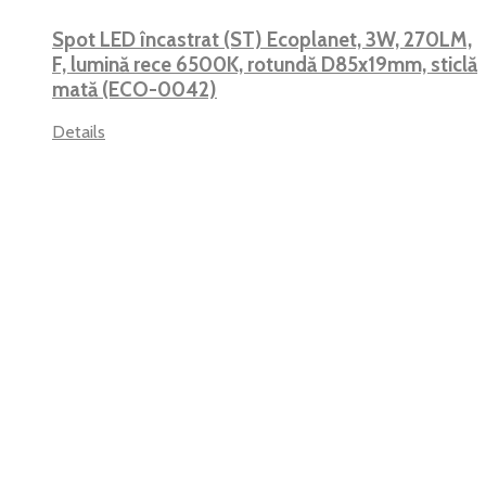
Spot LED încastrat (ST) Ecoplanet, 3W, 270LM,
F, lumină rece 6500K, rotundă D85x19mm, sticlă
mată (ECO-0042)
Details