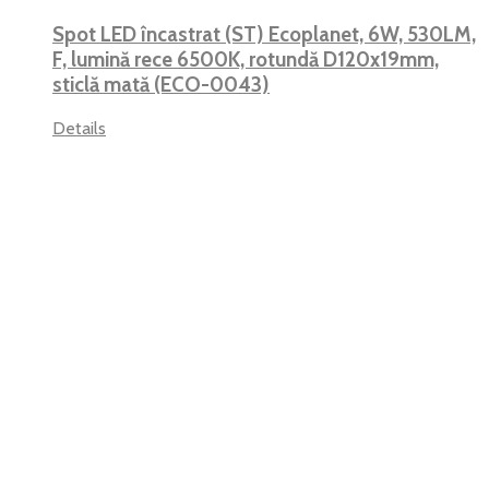
Spot LED încastrat (ST) Ecoplanet, 6W, 530LM,
F, lumină rece 6500K, rotundă D120x19mm,
sticlă mată (ECO-0043)
Details