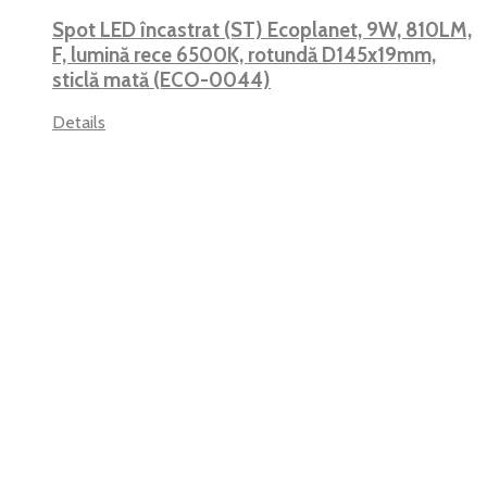
Spot LED încastrat (ST) Ecoplanet, 9W, 810LM,
F, lumină rece 6500K, rotundă D145x19mm,
sticlă mată (ECO-0044)
Details