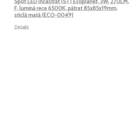
Spot LED încastrat (ST) Ecoplanet, 3W, 270LM,
F, lumină rece 6500K, pătrat 85x85x19mm,
sticlă mată (ECO-0049)
Details