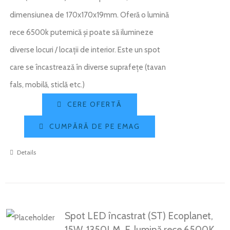
dimensiunea de 170x170x19mm. Oferă o lumină
rece 6500k puternică și poate să ilumineze
diverse locuri / locații de interior. Este un spot
care se încastrează în diverse suprafețe (tavan
fals, mobilă, sticlă etc.)
CERE OFERTĂ
CUMPĂRĂ DE PE EMAG
Details
Spot LED încastrat (ST) Ecoplanet,
15W, 1350LM, F, lumină rece 6500K,