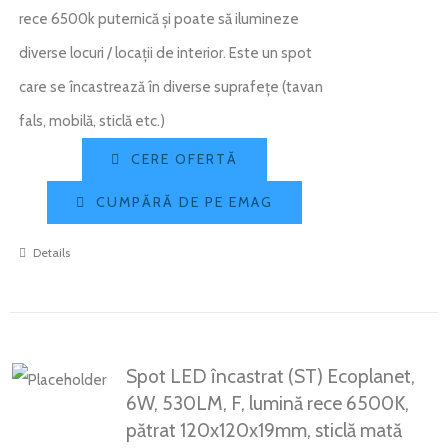
rece 6500k puternică și poate să ilumineze
diverse locuri / locații de interior. Este un spot
care se încastrează în diverse suprafețe (tavan
fals, mobilă, sticlă etc.)
CERE OFERTĂ
CUMPĂRĂ DE PE EMAG
Details
Spot LED încastrat (ST) Ecoplanet,
6W, 530LM, F, lumină rece 6500K,
pătrat 120x120x19mm, sticlă mată