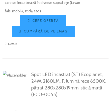
care se încastrează în diverse suprafețe (tavan
fals, mobilă, sticlă etc.)
CERE OFERTĂ
CUMPĂRĂ DE PE EMAG
Details
Spot LED încastrat (ST) Ecoplanet,
24W, 2160LM, F, lumină rece 6500K,
pătrat 280x280x19mm, sticlă mată
(ECO-0055)