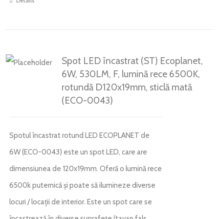
Details
Spot LED încastrat (ST) Ecoplanet,
6W, 530LM, F, lumină rece 6500K,
rotundă D120x19mm, sticlă mată
(ECO-0043)
Spotul încastrat rotund LED ECOPLANET de
6W (ECO-0043) este un spot LED, care are
dimensiunea de 120x19mm. Oferă o lumină rece
6500k puternică și poate să ilumineze diverse
locuri / locații de interior. Este un spot care se
încastrează în diverse suprafețe (tavan fals,