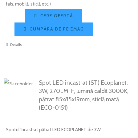
fals, mobilă, sticlă etc.)
CERE OFERTĂ
CUMPĂRĂ DE PE EMAG
Details
Spot LED încastrat (ST) Ecoplanet,
3W, 270LM, F, lumină caldă 3000K,
pătrat 85x85x19mm, sticlă mată
(ECO-0151)
Spotul încastrat pătrat LED ECOPLANET de 3W