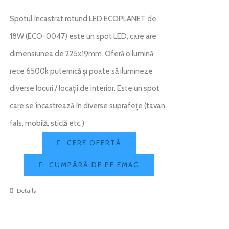
Spotul încastrat rotund LED ECOPLANET de
18W (ECO-0047) este un spot LED, care are
dimensiunea de 225x19mm. Oferă o lumină
rece 6500k puternică și poate să ilumineze
diverse locuri / locații de interior. Este un spot
care se încastrează în diverse suprafețe (tavan
fals, mobilă, sticlă etc.)
CERE OFERTĂ
CUMPĂRĂ DE PE EMAG
Details