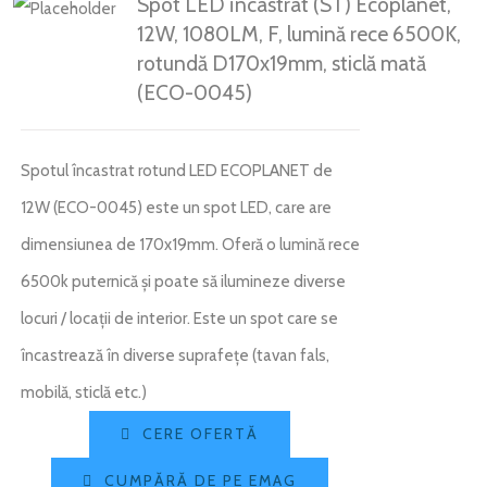
Spot LED încastrat (ST) Ecoplanet,
12W, 1080LM, F, lumină rece 6500K,
rotundă D170x19mm, sticlă mată
(ECO-0045)
Spotul încastrat rotund LED ECOPLANET de
12W (ECO-0045) este un spot LED, care are
dimensiunea de 170x19mm. Oferă o lumină rece
6500k puternică și poate să ilumineze diverse
locuri / locații de interior. Este un spot care se
încastrează în diverse suprafețe (tavan fals,
mobilă, sticlă etc.)
CERE OFERTĂ
CUMPĂRĂ DE PE EMAG