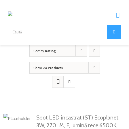
Skip
to
Togg
content
Navi
Search
for:
Home
Sort by
Rating
DESPRE NOI
Show
24 Products
DESPRE COMPANIE
PRODUSE
DIVIZII
BRANDURI
CARIERE
ECOPLANET
PARTENERIAT
Spot LED încastrat (ST) Ecoplanet,
BRILLIANT LED
ARTICOLE
3W, 270LM, F, lumină rece 6500K,