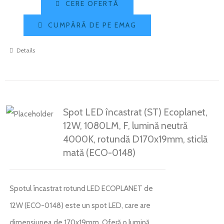
CERE OFERTĂ
CUMPĂRĂ DE PE EMAG
Details
Spot LED încastrat (ST) Ecoplanet,
12W, 1080LM, F, lumină neutră
4000K, rotundă D170x19mm, sticlă
mată (ECO-0148)
Spotul încastrat rotund LED ECOPLANET de
12W (ECO-0148) este un spot LED, care are
dimensiunea de 170x19mm. Oferă o lumină