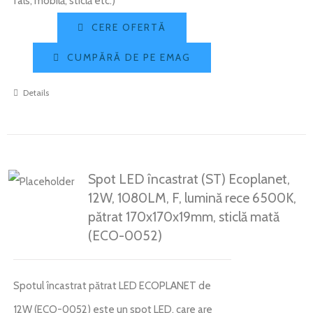
fals, mobilă, sticlă etc.)
CERE OFERTĂ
CUMPĂRĂ DE PE EMAG
Details
Spot LED încastrat (ST) Ecoplanet,
12W, 1080LM, F, lumină rece 6500K,
pătrat 170x170x19mm, sticlă mată
(ECO-0052)
Spotul încastrat pătrat LED ECOPLANET de
12W (ECO-0052) este un spot LED, care are