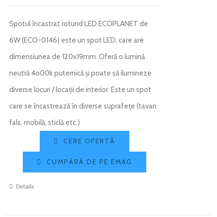
Spotul încastrat rotund LED ECOPLANET de
6W (ECO-0146) este un spot LED, care are
dimensiunea de 120x19mm. Oferă o lumină
neutră 4o00k puternică și poate să ilumineze
diverse locuri / locații de interior. Este un spot
care se încastrează în diverse suprafețe (tavan
fals, mobilă, sticlă etc.)
CERE OFERTĂ
CUMPĂRĂ DE PE EMAG
Details