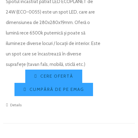
Spotul încastrat pătrat LED ECOPLANET de
24W (ECO-0055) este un spot LED, care are
dimensiunea de 280x280x19mm. Oferă o
lumină rece 6500k puternică și poate să
ilumineze diverse locuri / locații de interior. Este
un spot care se încastrează în diverse
suprafețe (tavan fals, mobilă, sticlă etc.)
CERE OFERTĂ
CUMPĂRĂ DE PE EMAG
Details