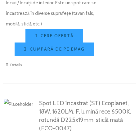
locuri / locații de interior. Este un spot care se
încastrează în diverse suprafețe (tavan fals,
mobilă, sticlă etc.)
CERE OFERTĂ
CUMPĂRĂ DE PE EMAG
Details
Spot LED încastrat (ST) Ecoplanet,
18W, 1620LM, F, lumină rece 6500K,
rotundă D225x19mm, sticlă mată
(ECO-0047)