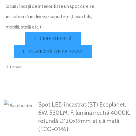
locuri / locații de interior. Este un spot care se
încastrează în diverse suprafețe (tavan fals,
mobilă, sticlă etc.)
CERE OFERTĂ
CUMPĂRĂ DE PE EMAG
Details
Spot LED încastrat (ST) Ecoplanet,
6W, 530LM, F, lumină neutră 4000K,
rotundă D120x19mm, sticlă mată
(ECO-0146)