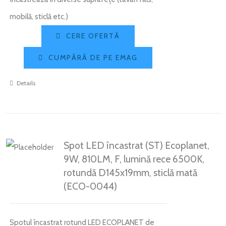
mobilă, sticlă etc.)
CERE OFERTĂ
CUMPĂRĂ DE PE EMAG
Details
Spot LED încastrat (ST) Ecoplanet,
9W, 810LM, F, lumină rece 6500K,
rotundă D145x19mm, sticlă mată
(ECO-0044)
Spotul încastrat rotund LED ECOPLANET de