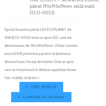
pătrat 195x195x19mm, sticlă mată
(ECO-0053)
Spotul încastrat pătrat LED ECOPLANET de
15W (ECO-0053) este un spot LED, care are
dimensiunea de 195x195x19mm. Oferă o lumină
rece 6500k puternică și poate să ilumineze
diverse locuri / locații de interior. Este un spot
care se încastrează în diverse suprafețe (tavan
fals, mobilă, sticlă etc.)
CERE OFERTĂ
CUMPĂRĂ DE PE EMAG