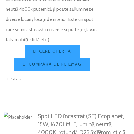
neutră 4o00k puternică și poate să ilumineze
diverse locuri / locații de interior. Este un spot
care se încastrează în diverse suprafețe (tavan
fals, mobilă, sticlă etc.)
CERE OFERTĂ
CUMPĂRĂ DE PE EMAG
Details
Spot LED încastrat (ST) Ecoplanet,
18W, 1620LM, F, lumină neutră
4000K, rotundă D225x19mm, sticlă