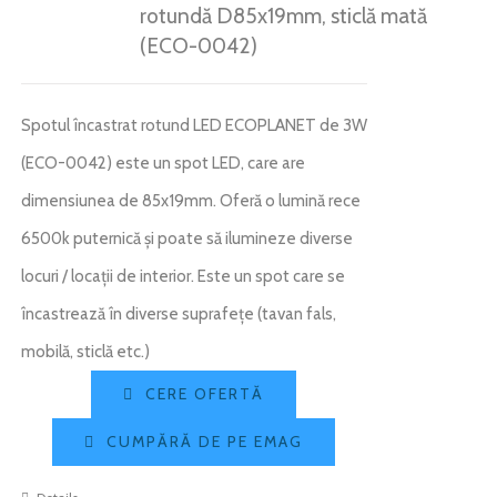
rotundă D85x19mm, sticlă mată
CONTACT
(ECO-0042)
Weglot switcher
Spotul încastrat rotund LED ECOPLANET de 3W
(ECO-0042) este un spot LED, care are
dimensiunea de 85x19mm. Oferă o lumină rece
6500k puternică și poate să ilumineze diverse
locuri / locații de interior. Este un spot care se
încastrează în diverse suprafețe (tavan fals,
mobilă, sticlă etc.)
CERE OFERTĂ
CUMPĂRĂ DE PE EMAG