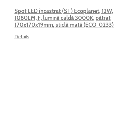
Spot LED încastrat (ST) Ecoplanet, 12W,
1080LM, F, lumină caldă 3000K, pătrat
170x170x19mm, sticlă mată (ECO-0233)
Details