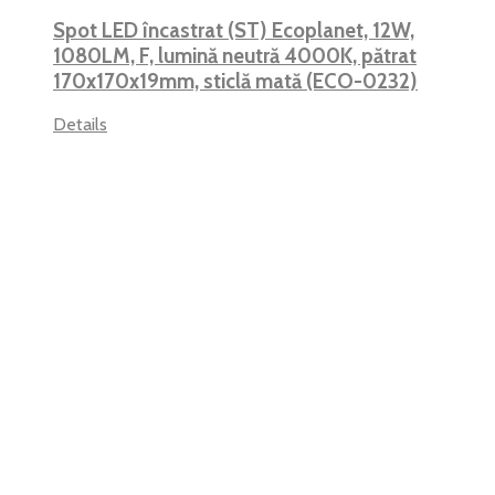
Spot LED încastrat (ST) Ecoplanet, 12W,
1080LM, F, lumină neutră 4000K, pătrat
170x170x19mm, sticlă mată (ECO-0232)
Details