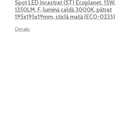
Spot LED încastrat (ST) Ecoplanet, 15W,
1350LM, F, lumină caldă 3000K, pătrat
195x195x19mm, sticlă mată (ECO-0235)
Details