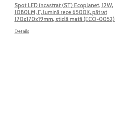
Spot LED încastrat (ST) Ecoplanet, 12W,
1080LM, F, lumină rece 6500K, pătrat
170x170x19mm, sticlă mată (ECO-0052)
Details