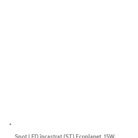
Spot LED încastrat (ST) Ecoplanet, 15W,