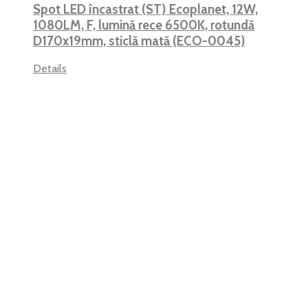
Spot LED încastrat (ST) Ecoplanet, 12W,
1080LM, F, lumină rece 6500K, rotundă
D170x19mm, sticlă mată (ECO-0045)
Details