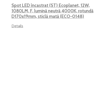
Spot LED încastrat (ST) Ecoplanet, 12W,
1080LM, F, lumină neutră 4000K, rotundă
D170x19mm, sticlă mată (ECO-0148)
Details