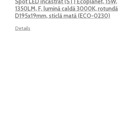
Spot LED încastrat (ST) Ecoplanet, 15W,
1350LM, F, lumină caldă 3000K, rotundă
D195x19mm, sticlă mată (ECO-0230)
Details