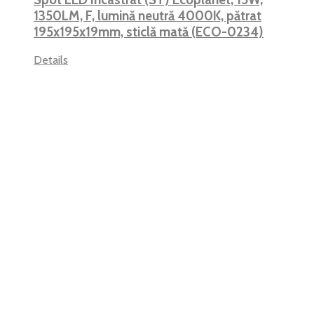
1350LM, F, lumină neutră 4000K, pătrat
195x195x19mm, sticlă mată (ECO-0234)
Details