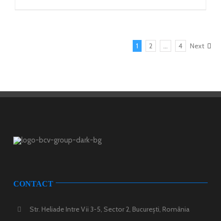
1
2
…
4
Next
CONTACT
Str. Heliade Intre Vii 3-5, Sector 2, București, România