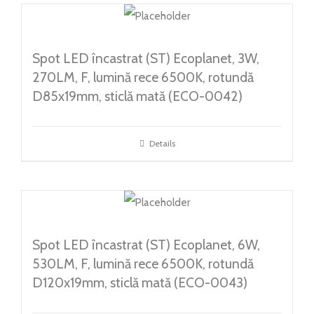
BRILLIANT LED
ARTICOLE
CONTACT
Spot LED încastrat (ST) Ecoplanet, 3W,
270LM, F, lumină rece 6500K, rotundă
Weglot switcher
D85x19mm, sticlă mată (ECO-0042)
Details
Spot LED încastrat (ST) Ecoplanet, 6W,
530LM, F, lumină rece 6500K, rotundă
D120x19mm, sticlă mată (ECO-0043)