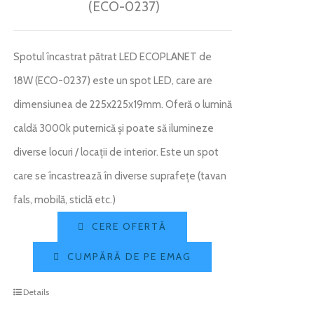
(ECO-0237)
Spotul încastrat pătrat LED ECOPLANET de
18W (ECO-0237) este un spot LED, care are
dimensiunea de 225x225x19mm. Oferă o lumină
caldă 3000k puternică și poate să ilumineze
diverse locuri / locații de interior. Este un spot
care se încastrează în diverse suprafețe (tavan
fals, mobilă, sticlă etc.)
CERE OFERTĂ
CUMPĂRĂ DE PE EMAG
Details