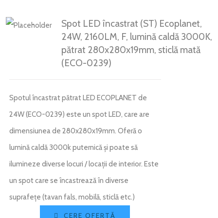
BRILLIANT LED
ARTICOLE
Spot LED încastrat (ST) Ecoplanet,
CONTACT
24W, 2160LM, F, lumină caldă 3000K,
pătrat 280x280x19mm, sticlă mată
(ECO-0239)
Weglot switcher
Spotul încastrat pătrat LED ECOPLANET de
24W (ECO-0239) este un spot LED, care are
dimensiunea de 280x280x19mm. Oferă o
lumină caldă 3000k puternică și poate să
ilumineze diverse locuri / locații de interior. Este
un spot care se încastrează în diverse
suprafețe (tavan fals, mobilă, sticlă etc.)
CERE OFERTĂ