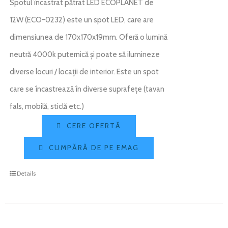
Spotul încastrat pătrat LED ECOPLANET de
12W (ECO-0232) este un spot LED, care are
dimensiunea de 170x170x19mm. Oferă o lumină
neutră 4000k puternică și poate să ilumineze
diverse locuri / locații de interior. Este un spot
care se încastrează în diverse suprafețe (tavan
fals, mobilă, sticlă etc.)
CERE OFERTĂ
CUMPĂRĂ DE PE EMAG
Details