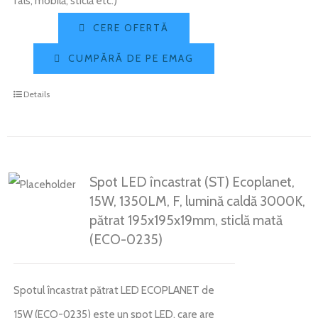
fals, mobilă, sticlă etc.)
CERE OFERTĂ
CUMPĂRĂ DE PE EMAG
Details
Spot LED încastrat (ST) Ecoplanet,
15W, 1350LM, F, lumină caldă 3000K,
pătrat 195x195x19mm, sticlă mată
(ECO-0235)
Spotul încastrat pătrat LED ECOPLANET de
15W (ECO-0235) este un spot LED, care are