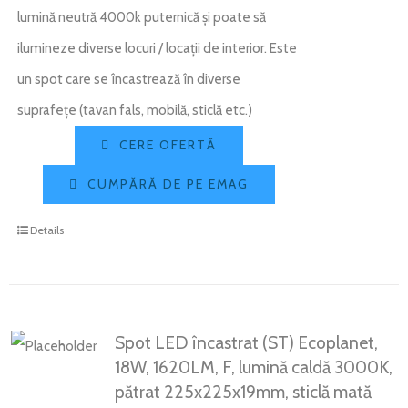
lumină neutră 4000k puternică și poate să
ilumineze diverse locuri / locații de interior. Este
un spot care se încastrează în diverse
suprafețe (tavan fals, mobilă, sticlă etc.)
CERE OFERTĂ
CUMPĂRĂ DE PE EMAG
Details
Spot LED încastrat (ST) Ecoplanet,
18W, 1620LM, F, lumină caldă 3000K,
pătrat 225x225x19mm, sticlă mată