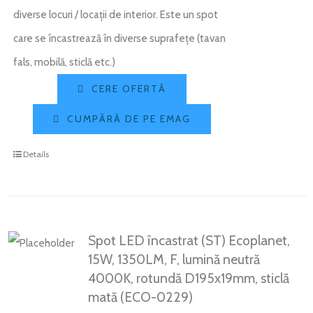
diverse locuri / locații de interior. Este un spot
care se încastrează în diverse suprafețe (tavan
fals, mobilă, sticlă etc.)
CERE OFERTĂ
CUMPĂRĂ DE PE EMAG
Details
Spot LED încastrat (ST) Ecoplanet,
15W, 1350LM, F, lumină neutră
4000K, rotundă D195x19mm, sticlă
mată (ECO-0229)