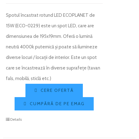
Spotul încastrat rotund LED ECOPLANET de
15W (ECO-0229) este un spot LED, care are
dimensiunea de 195x19mm. Oferă o lumină
neutră 4000k puternică și poate să ilumineze
diverse locuri / locații de interior. Este un spot
care se încastrează în diverse suprafețe (tavan
fals, mobilă, sticlă etc.)
CERE OFERTĂ
CUMPĂRĂ DE PE EMAG
Details