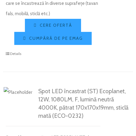
care se încastrează în diverse suprafețe (tavan
fals, mobilă, sticlă etc.)
CERE OFERTĂ
CUMPĂRĂ DE PE EMAG
Details
Spot LED încastrat (ST) Ecoplanet,
12W, 1080LM, F, lumină neutră
4000K, pătrat 170x170x19mm, sticlă
mată (ECO-0232)