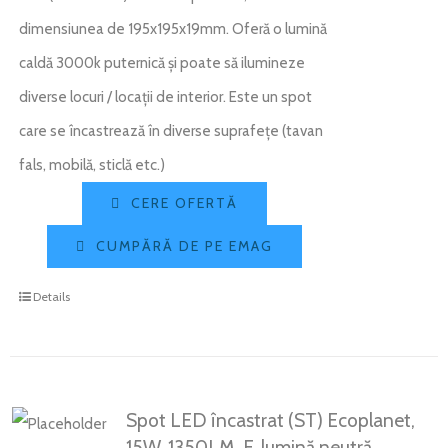
dimensiunea de 195x195x19mm. Oferă o lumină
caldă 3000k puternică și poate să ilumineze
diverse locuri / locații de interior. Este un spot
care se încastrează în diverse suprafețe (tavan
fals, mobilă, sticlă etc.)
CERE OFERTĂ
CUMPĂRĂ DE PE EMAG
Details
Spot LED încastrat (ST) Ecoplanet,
15W, 1350LM, F, lumină neutră