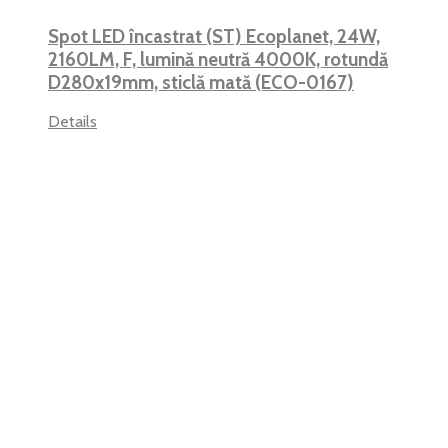
Spot LED încastrat (ST) Ecoplanet, 24W,
2160LM, F, lumină neutră 4000K, rotundă
D280x19mm, sticlă mată (ECO-0167)
Details