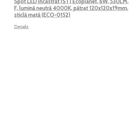
Spot LED încastrat (ST) Ecoplanet, 6W, 530LM,
F, lumină neutră 4000K, pătrat 120x120x19mm,
sticlă mată (ECO-0152)
Details