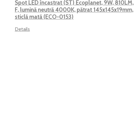
Spot LED încastrat (ST) Ecoplanet, 9W, 810LM,
F, lumină neutră 4000K, pătrat 145x145x19mm,
sticlă mată (ECO-0153)
Details