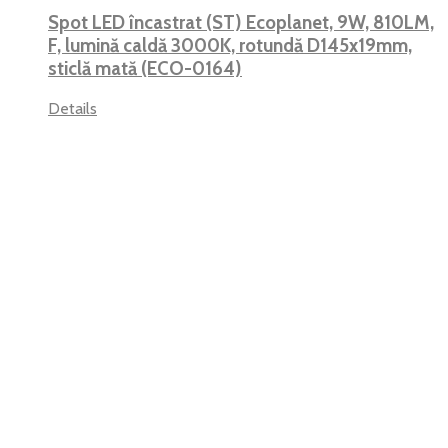
Spot LED încastrat (ST) Ecoplanet, 9W, 810LM,
F, lumină caldă 3000K, rotundă D145x19mm,
sticlă mată (ECO-0164)
Details