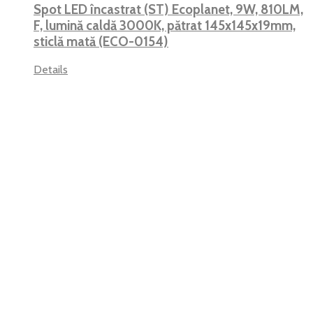
Spot LED încastrat (ST) Ecoplanet, 9W, 810LM,
F, lumină caldă 3000K, pătrat 145x145x19mm,
sticlă mată (ECO-0154)
Details