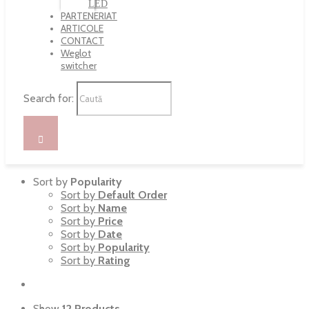
LED
PARTENERIAT
ARTICOLE
CONTACT
Weglot
switcher
Search for:
Sort by
Popularity
Sort by
Default Order
Sort by
Name
Sort by
Price
Sort by
Date
Sort by
Popularity
Sort by
Rating
Show
12 Products