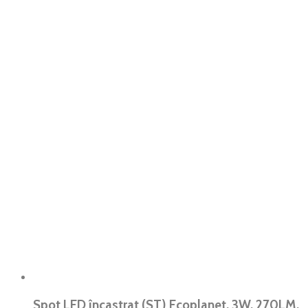
Spot LED încastrat (ST) Ecoplanet, 3W, 270LM,