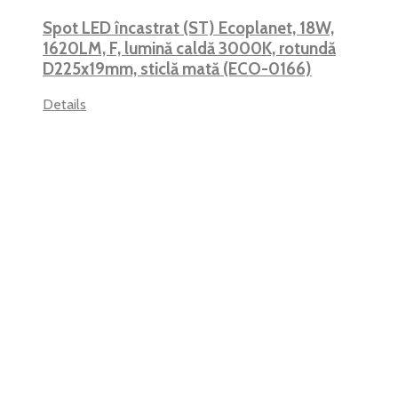
Spot LED încastrat (ST) Ecoplanet, 18W,
1620LM, F, lumină caldă 3000K, rotundă
D225x19mm, sticlă mată (ECO-0166)
Details