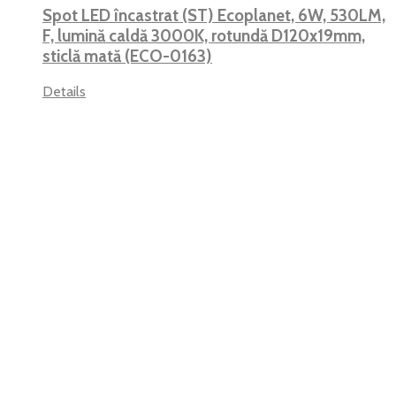
Spot LED încastrat (ST) Ecoplanet, 6W, 530LM,
F, lumină caldă 3000K, rotundă D120x19mm,
sticlă mată (ECO-0163)
Details