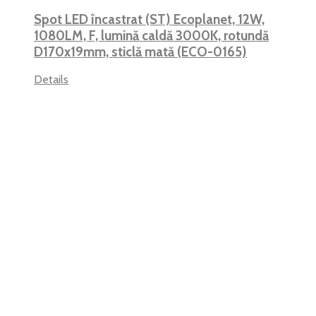
Spot LED încastrat (ST) Ecoplanet, 12W,
1080LM, F, lumină caldă 3000K, rotundă
D170x19mm, sticlă mată (ECO-0165)
Details