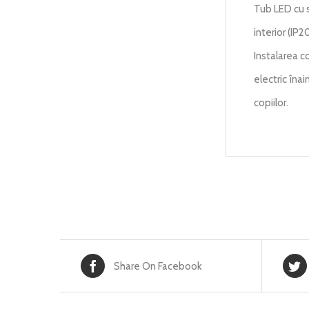
Tub LED cu s
interior (IP2
Instalarea c
electric îna
copiilor.
Share On Facebook