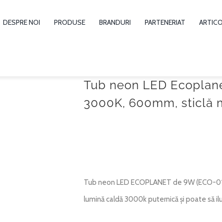
DESPRE NOI
PRODUSE
BRANDURI
PARTENERIAT
ARTIC
Tub neon LED Ecoplane
3000K, 600mm, sticlă 
Tub neon LED ECOPLANET de 9W (ECO-0156
lumină caldă 3000k puternică și poate să ilu