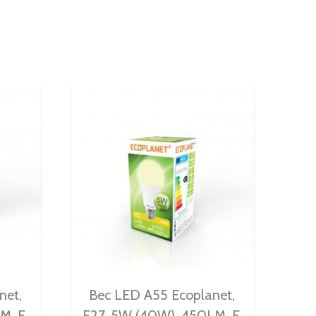
net,
Bec LED A55 Ecoplanet,
M, F,
E27, 5W (40W), 450LM, F,