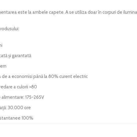
mentarea este la ambele capete. A se utiliza doar în corpuri de ilumin
rodusului:
ni
tată și garantată
ern
a de a economisi până la 80% curent electric
redare a culorii >80
 alimentare: 175-265V
iață: 30.000 ore
nstantanee 100%