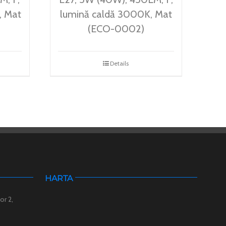
, Mat
lumină caldă 3000K, Mat
(ECO-0002)
Details
HARTA
or 2,