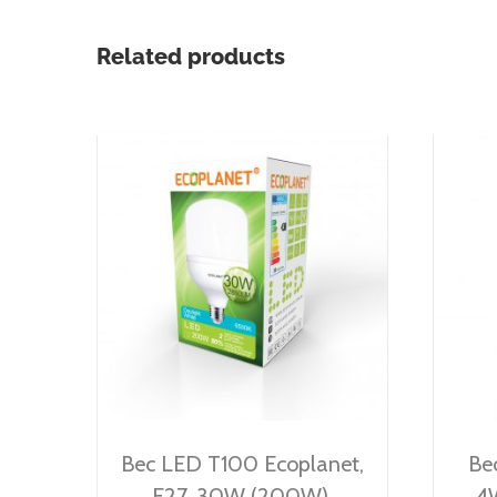
Related products
Bec LED T100 Ecoplanet,
Be
E27, 30W (200W),
4