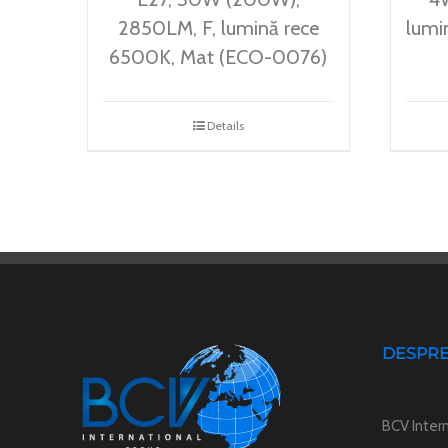
2850LM, F, lumină rece
lumi
6500K, Mat (ECO-0076)
Details
DESPRE
BCV Intern