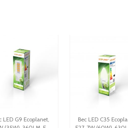
c LED G9 Ecoplanet,
Bec LED C35 Ecopla
W (35W), 360LM, F,
E27, 7W (60W), 630L