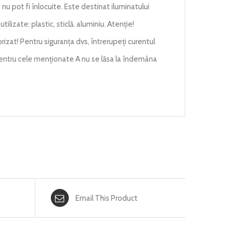
nu pot fi înlocuite. Este destinat iluminatului
utilizate: plastic, sticlă. aluminiu. Atenție!
rizat! Pentru siguranța dvs, întrerupeți curentul
 pentru cele menționate A nu se lăsa la îndemâna
Email This Product