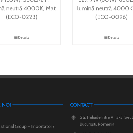
nă neutră 4000K, Mat
lumină neutră 4000K
(ECO-0223)
(ECO-0096)
Details
Details
 NOI
CONTACT
Str. Heliade Intre Vii 3-5, Sect
București, România
ational Group – Importator /