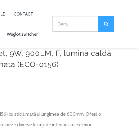
OLE
CONTACT
Search
for:
Weglot switcher
t, 9W, 900LM, F, lumină caldă
mată (ECO-0156)
) cu sticlă mată și lungimea de 600mm. Oferă o
mineze diverse locații de interior sau exterior.