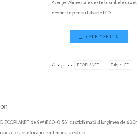
Atenție! Alimentarea este la ambele capete.
destinate pentru tuburile LED.
CERE OFERTĂ
Categories:
,
ECOPLANET
Tuburi LED
ion
D ECOPLANET de 9W (ECO-0156) cu sticlă mată și lungimea de 600mm
mineze diverse locații de interior sau exterior.