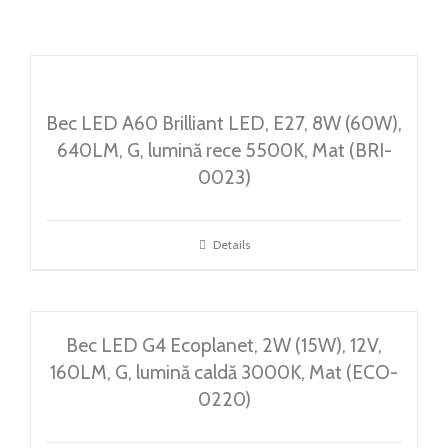
BRILLIANT LED
ARTICOLE
CONTACT
Bec LED A60 Brilliant LED, E27, 8W (60W),
Weglot switcher
640LM, G, lumină rece 5500K, Mat (BRI-
0023)
Details
Bec LED G4 Ecoplanet, 2W (15W), 12V,
160LM, G, lumină caldă 3000K, Mat (ECO-
0220)