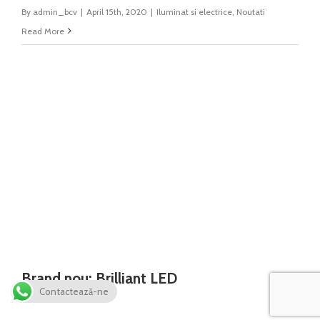
By
admin_bcv
|
April 15th, 2020
|
Iluminat si electrice
,
Noutati
Read More
Brand nou: Brilliant LED
Contactează-ne