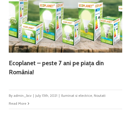
Ecoplanet – peste 7 ani pe piața din
România!
By
admin_bcv
|
July 15th, 2021
|
Iluminat si electrice
,
Noutati
Read More