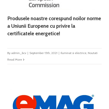
BRILLIANT LED
ARTICOLE
CONTACT
Produsele noastre corespund noilor norme
a Uniunii Europene cu privire la
Weglot switcher
certificatele energetice!
By
admin_bcv
|
September 15th, 2021
|
Iluminat si electrice
,
Noutati
Read More