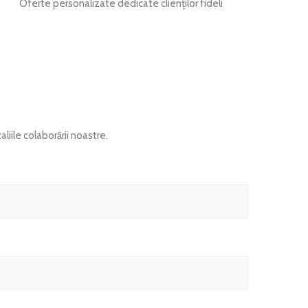
Oferte personalizate dedicate clienților fideli
liile colaborării noastre.