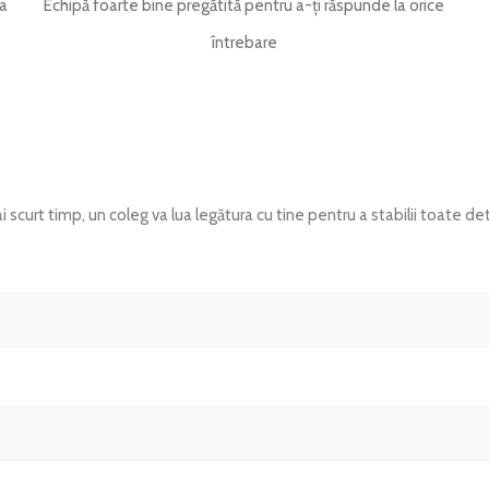
ea
Echipă foarte bine pregătită pentru a-ți răspunde la orice
întrebare
 scurt timp, un coleg va lua legătura cu tine pentru a stabilii toate deta