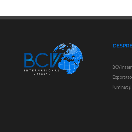
DESPRE
BCV Intern
Exportator
iluminat ș