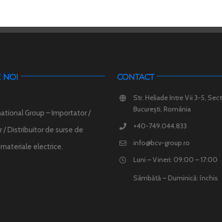
 NOI
CONTACT
Str. Heliade Intre Vii 3-5, Sect
București, România
ational Group – Importator /
+40-749.044.833
 / Distribuitor de surse de
info@bcv-group.ro
i materiale electrice.
Luni – Vineri: 09:00 – 17:00
Sâmbătă – Duminică: închis