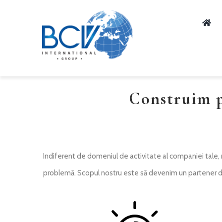
Skip
to
content
Construim p
Indiferent de domeniul de activitate al companiei tale, n
problemă. Scopul nostru este să devenim un partener de î