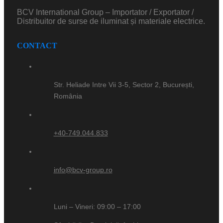
BCV International Group – Importator / Exportator /
Distribuitor de surse de iluminat și materiale electrice.
CONTACT
Str. Heliade Intre Vii 3-5, Sector 2, București,
România
+40-749.044.833
info@bcv-group.ro
Luni – Vineri: 09:00 – 17:00