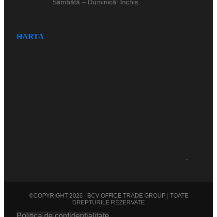
Sâmbătă – Duminică: închis
HARTA
.
©COPYRIGHT 2026 | BCV OFFICE TRADE GROUP | TOATE
DREPTURILE REZERVATE
Politica de confidentialitate