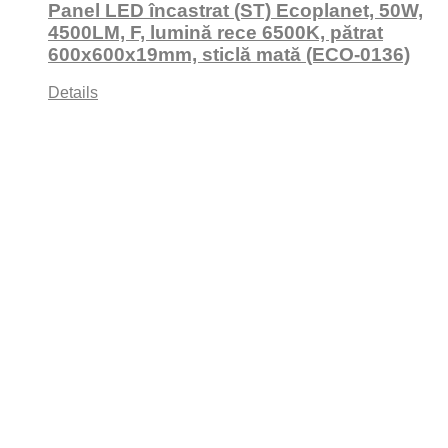
Panel LED încastrat (ST) Ecoplanet, 50W,
4500LM, F, lumină rece 6500K, pătrat
600x600x19mm, sticlă mată (ECO-0136)
Details