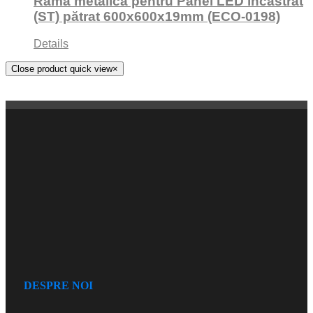
Ramă metalică pentru Panel LED încastrat
(ST) pătrat 600x600x19mm (ECO-0198)
Details
Close product quick view
×
DESPRE NOI