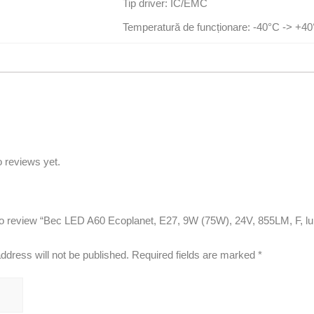
Tip driver: IC/EMC
Temperatură de funcționare: -40°C -> +4
 reviews yet.
t to review “Bec LED A60 Ecoplanet, E27, 9W (75W), 24V, 855LM, F, 
ddress will not be published.
Required fields are marked
*