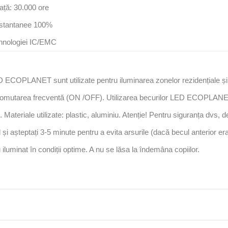
ață: 30.000 ore
nstantanee 100%
ehnologiei IC/EMC
 ECOPLANET sunt utilizate pentru iluminarea zonelor rezidențiale și i
comutarea frecventă (ON /OFF). Utilizarea becurilor LED ECOPLANET
Materiale utilizate: plastic, aluminiu. Atenție! Pentru siguranța dvs, d
 și așteptați 3-5 minute pentru a evita arsurile (dacă becul anterior era 
 iluminat în condiții optime. A nu se lăsa la îndemâna copiilor.