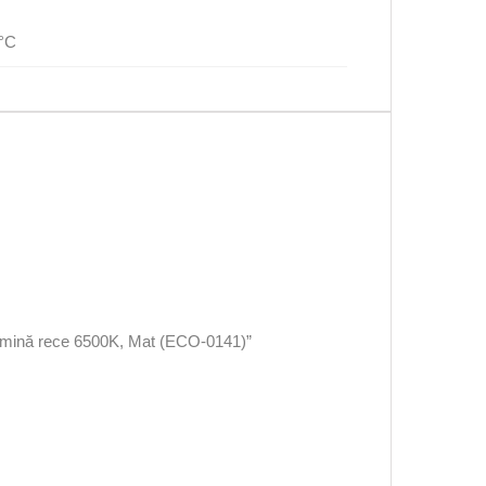
0°C
lumină rece 6500K, Mat (ECO-0141)”