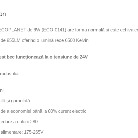
ion
COPLANET de 9W (ECO-0141) are forma normală și este echivalentu
 de 855LM oferind o lumină rece 6500 Kelvin.
est bec funcționează la o tensiune de 24V
rodusului:
ni
ată și garantată
a de a economisi până la 80% curent electric
redare a culorii >80
 alimentare: 175-265V