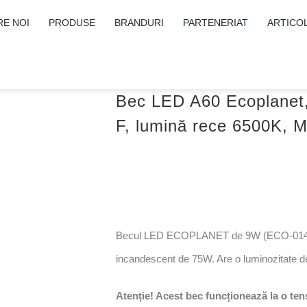
RE NOI
PRODUSE
BRANDURI
PARTENERIAT
ARTICO
Bec LED A60 Ecoplanet
F, lumină rece 6500K, 
Becul LED ECOPLANET de 9W (ECO-0141) a
incandescent de 75W. Are o luminozitate d
Atenție! Acest bec funcționează la o te