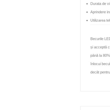
Durata de vi
Aprindere i
Utilizarea t
Becurile LED
și acceptă 
până la 80%. 
înlocui becul
decât pentru