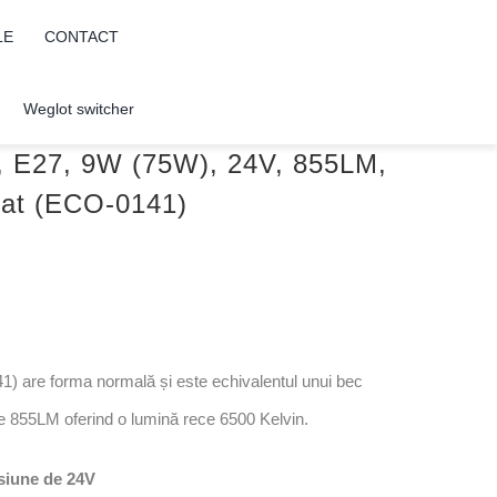
LE
CONTACT
Weglot switcher
, E27, 9W (75W), 24V, 855LM,
Mat (ECO-0141)
re forma normală și este echivalentul unui bec
e 855LM oferind o lumină rece 6500 Kelvin.
nsiune de 24V