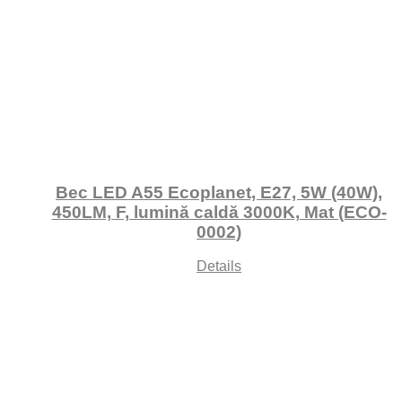
Bec LED A55 Ecoplanet, E27, 5W (40W),
450LM, F, lumină caldă 3000K, Mat (ECO-
0002)
Details