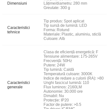
Dimensiuni
Lățime/diametru: 280 mm
Greutate: 300 g
Tip produs: Spot aplicat
Tip sursă de lumină: LED
Caracteristici
Forma: Rotund
tehnice
Materiale: Plastic, aluminiu, sticlă
Culoare: Alb
Clasa de eficiență energetică: F
Tensiune alimentare: 175-265V
Frecvență: 50Hz
Putere: 24W
Tip lumină: Caldă
Temperatură culoare: 3000K
Indice de redare a culorii (RA): >80
Caracteristici
Unghi fascicul lumină: 110
generale
Flux luminos: 2160LM
Autonomie: 30.000 ore
Dimabil: Nu
Protecție: IP20
Factor de putere: >0.5
Tip driver: IC/EMC