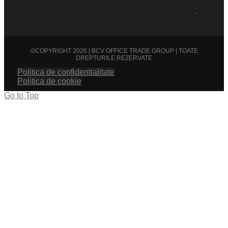
.
©COPYRIGHT 2026 | BCV OFFICE TRADE GROUP | TOATE
DREPTURILE REZERVATE
Politica de confidentialitate
Politica de cookie
Go to Top