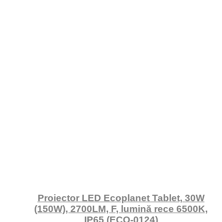
Proiector LED Ecoplanet Tablet, 30W
(150W), 2700LM, F, lumină rece 6500K,
IP65 (ECO-0124)