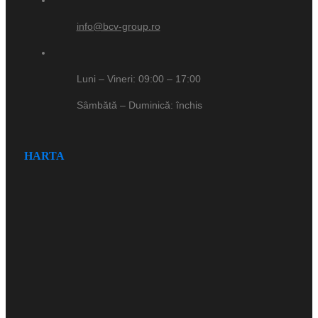
info@bcv-group.ro
Luni – Vineri: 09:00 – 17:00
Sâmbătă – Duminică: închis
HARTA