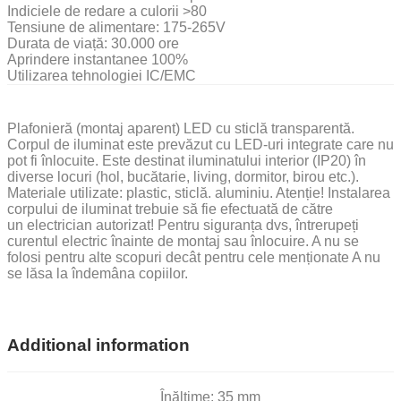
Indiciele de redare a culorii >80
Tensiune de alimentare: 175-265V
Durata de viață: 30.000 ore
Aprindere instantanee 100%
Utilizarea tehnologiei IC/EMC
Plafonieră (montaj aparent) LED cu sticlă transparentă.
Corpul de iluminat este prevăzut cu LED-uri integrate care nu
pot fi înlocuite. Este destinat iluminatului interior (IP20) în
diverse locuri (hol, bucătarie, living, dormitor, birou etc.).
Materiale utilizate: plastic, sticlă. aluminiu. Atenție! Instalarea
corpului de iluminat trebuie să fie efectuată de către
un electrician autorizat! Pentru siguranța dvs, întrerupeți
curentul electric înainte de montaj sau înlocuire. A nu se
folosi pentru alte scopuri decât pentru cele menționate A nu
se lăsa la îndemâna copiilor.
Additional information
Înălțime: 35 mm