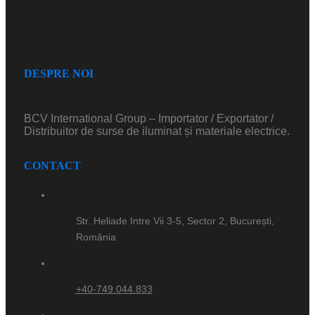
DESPRE NOI
BCV International Group – Importator / Exportator /
Distribuitor de surse de iluminat și materiale electrice.
CONTACT
Str. Heliade Intre Vii 3-5, Sector 2, București,
România
+40-749.044.833