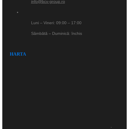
info@bcv-group.ro
Luni – Vineri: 09:00 – 17:00
Sâmbătă – Duminică: închis
HARTA
.