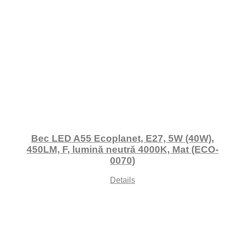
Bec LED A55 Ecoplanet, E27, 5W (40W),
450LM, F, lumină neutră 4000K, Mat (ECO-
0070)
Details