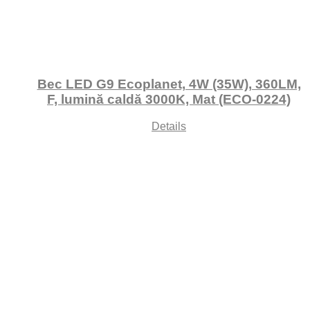
Bec LED G9 Ecoplanet, 4W (35W), 360LM,
F, lumină caldă 3000K, Mat (ECO-0224)
Details