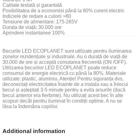
Calitate testată și garantată
Posibilitatea de a economisi până la 80% curent electric
Indiciele de redare a culorii >80
Tensiune de alimentare: 175-265V
Durata de viață: 30.000 ore
Aprindere instantanee 100%
Becurile LED ECOPLANET sunt utilizate pentru iluminarea
zonelor rezidențiale și industriale. Au o durată de viață de
30.000 de ore și acceptă comutarea frecventă (ON /OFF).
Utilizarea becurilor LED ECOPLANET poate reduce
consumul de energie electrică cu până la 80%. Materiale
utilizate: plastic, aluminiu. Atenție! Pentru siguranța dvs,
deconectați electricitatea înainte de a instala sau a înlocui
becul și așteptați 3-5 minute pentru a evita arsurile (dacă
becul anterior era fierbinte). Nu utilizați acest bec în alte
scopuri decât pentru iluminat în condiții optime. A nu se
lăsa la îndemâna copiilor.
Additional information