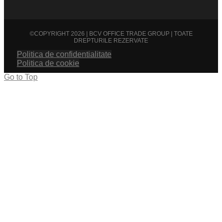
©COPYRIGHT 2026 | BCV OFFICE TRADE GROUP | TOATE
DREPTURILE REZERVATE
Politica de confidentialitate
Politica de cookie
Go to Top