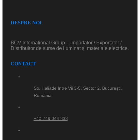
DESPRE NOI
BCV International Group – Importator / Exportator /
Distribuitor de surse de iluminat și materiale electrice.
CONTACT
Str. Heliade Intre Vii 3-5, Sector 2, București,
România
+40-749.044.833