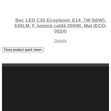
Bec LED C35 Ecoplanet, E14, 7W (60W),
630LM, F, lumină caldă 3000K, Mat (ECO-
0024)
Details
Close product quick view
×