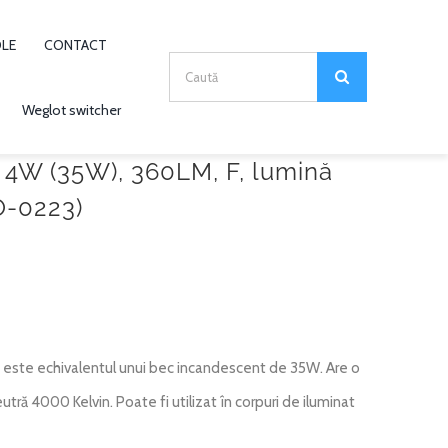
OLE
CONTACT
Search
for:
Weglot switcher
 4W (35W), 360LM, F, lumină
O-0223)
te echivalentul unui bec incandescent de 35W. Are o
ră 4000 Kelvin. Poate fi utilizat în corpuri de iluminat