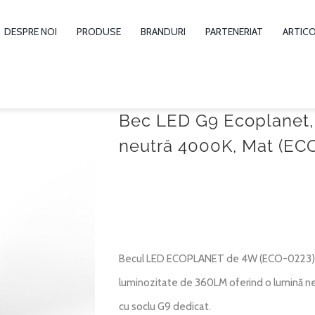
DESPRE NOI
PRODUSE
BRANDURI
PARTENERIAT
ARTIC
Bec LED G9 Ecoplanet,
neutră 4000K, Mat (EC
Becul LED ECOPLANET de 4W (ECO-0223) es
luminozitate de 360LM oferind o lumină neut
cu soclu G9 dedicat.