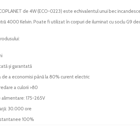
COPLANET de 4W (ECO-0223) este echivalentul unui bec incandesce
tră 4000 Kelvin. Poate fi utilizat în corpuri de iluminat cu soclu G9 de
rodusului:
ni
tată și garantată
a de a economisi până la 80% curent electric
redare a culorii >80
 alimentare: 175-265V
iață: 30.000 ore
nstantanee 100%