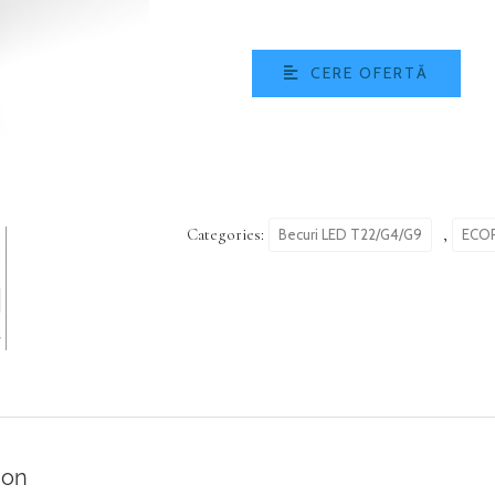
CERE OFERTĂ
Categories:
,
Becuri LED T22/G4/G9
ECO
ion