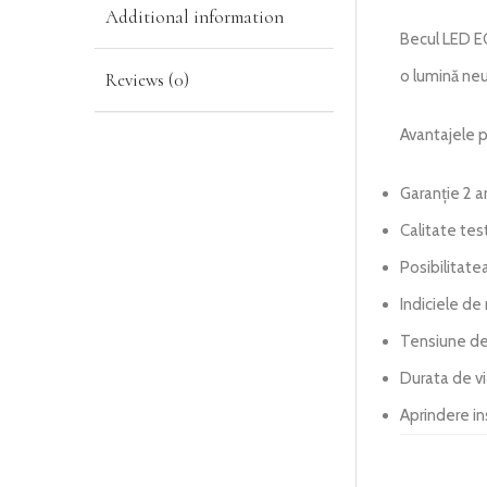
Additional information
Becul LED E
o lumină neu
Reviews (0)
Avantajele p
Garanție 2 a
Calitate tes
Posibilitate
Indiciele de 
Tensiune de
Durata de v
Aprindere i