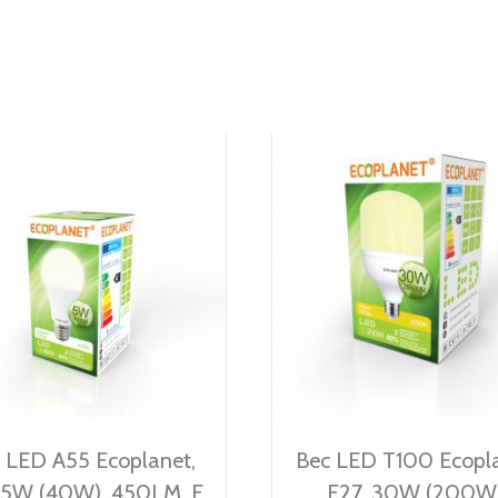
 LED A55 Ecoplanet,
Bec LED T100 Ecopla
 5W (40W), 450LM, F,
E27, 30W (200W)