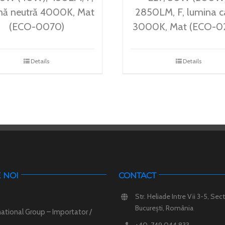
nă neutră 4000K, Mat
2850LM, F, lumina c
(ECO-0070)
3000K, Mat (ECO-0
Details
Details
 NOI
CONTACT
Str. Heliade Intre Vii 3-5, Sect
București, România
ational Group – Importator /