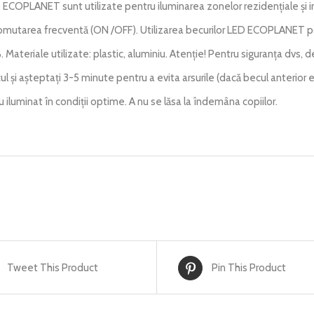
 ECOPLANET sunt utilizate pentru iluminarea zonelor rezidențiale și i
comutarea frecventă (ON /OFF). Utilizarea becurilor LED ECOPLANET p
 Materiale utilizate: plastic, aluminiu. Atenție! Pentru siguranța dvs, 
ul și așteptați 3-5 minute pentru a evita arsurile (dacă becul anterior er
 iluminat în condiții optime. A nu se lăsa la îndemâna copiilor.
Tweet This Product
Pin This Product