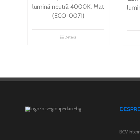
lumină neutră 4000K, Mat
lumi
(ECO-0071)
Details
DESPRE
BCV Intern