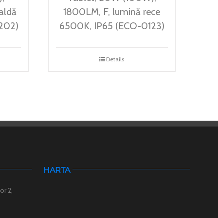
aldă
1800LM, F, lumină rece
202)
6500K, IP65 (ECO-0123)
Details
HARTA
or 2,