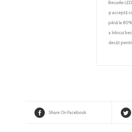
Becurile LED
și acceptă 
până la 80%.
a înlocui bec
decât pentru
Share On Facebook