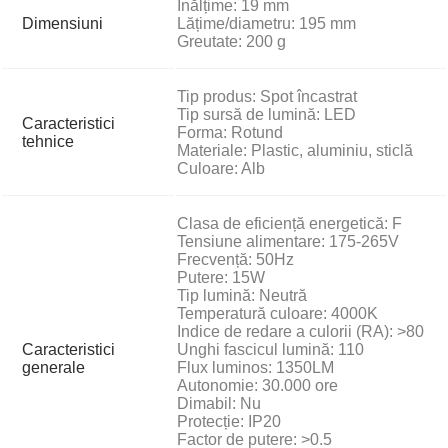
Înălțime: 19 mm
Dimensiuni
Lățime/diametru: 195 mm
Greutate: 200 g
Tip produs: Spot încastrat
Tip sursă de lumină: LED
Caracteristici
Forma: Rotund
tehnice
Materiale: Plastic, aluminiu, sticlă
Culoare: Alb
Clasa de eficiență energetică: F
Tensiune alimentare: 175-265V
Frecvență: 50Hz
Putere: 15W
Tip lumină: Neutră
Temperatură culoare: 4000K
Indice de redare a culorii (RA): >80
Caracteristici
Unghi fascicul lumină: 110
generale
Flux luminos: 1350LM
Autonomie: 30.000 ore
Dimabil: Nu
Protecție: IP20
Factor de putere: >0.5