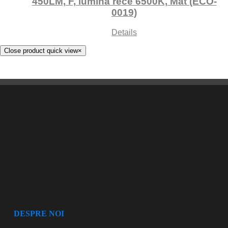
450LM, F, lumină rece 6500K, Mat (ECO-
0019)
Details
Close product quick view
×
DESPRE NOI