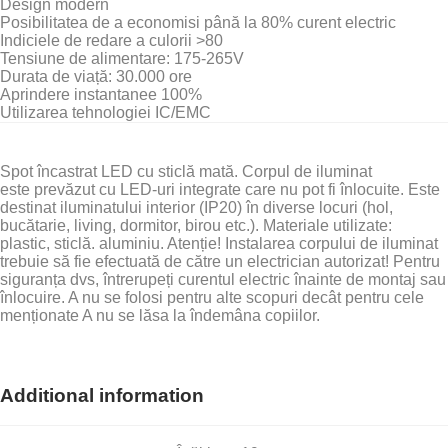
Design modern
Posibilitatea de a economisi până la 80% curent electric
Indiciele de redare a culorii >80
Tensiune de alimentare: 175-265V
Durata de viață: 30.000 ore
Aprindere instantanee 100%
Utilizarea tehnologiei IC/EMC
Spot încastrat LED cu sticlă mată. Corpul de iluminat
este prevăzut cu LED-uri integrate care nu pot fi înlocuite. Este
destinat iluminatului interior (IP20) în diverse locuri (hol,
bucătarie, living, dormitor, birou etc.). Materiale utilizate:
plastic, sticlă. aluminiu. Atenție! Instalarea corpului de iluminat
trebuie să fie efectuată de către un electrician autorizat! Pentru
siguranța dvs, întrerupeți curentul electric înainte de montaj sau
înlocuire. A nu se folosi pentru alte scopuri decât pentru cele
menționate A nu se lăsa la îndemâna copiilor.
Additional information