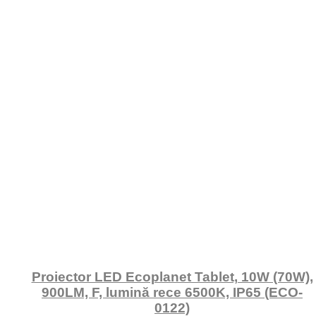
Proiector LED Ecoplanet Tablet, 10W (70W),
900LM, F, lumină rece 6500K, IP65 (ECO-
0122)