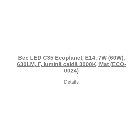
Bec LED C35 Ecoplanet, E14, 7W (60W),
630LM, F, lumină caldă 3000K, Mat (ECO-
0024)
Details