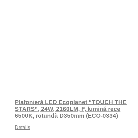
Plafonieră LED Ecoplanet “TOUCH THE
STARS”, 24W, 2160LM, F, lumină rece
6500K, rotundă D350mm (ECO-0334)
Details