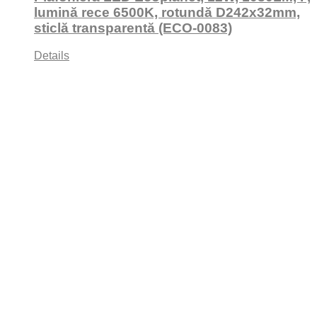
lumină rece 6500K, rotundă D242x32mm,
sticlă transparentă (ECO-0083)
Details