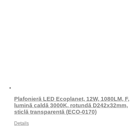
Plafonieră LED Ecoplanet, 12W, 1080LM, F,
lumină caldă 3000K, rotundă D242x32mm,
sticlă transparentă (ECO-0170)
Details