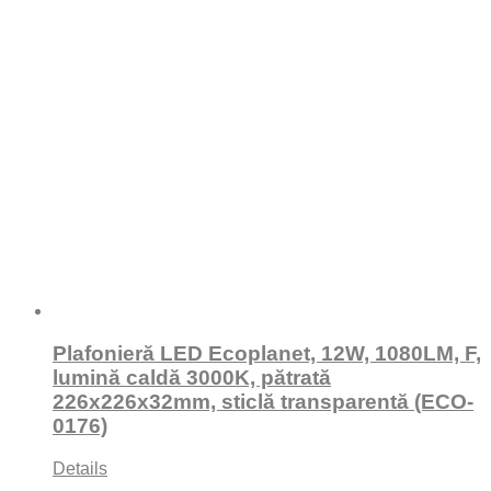
Plafonieră LED Ecoplanet, 12W, 1080LM, F,
lumină caldă 3000K, pătrată
226x226x32mm, sticlă transparentă (ECO-
0176)
Details