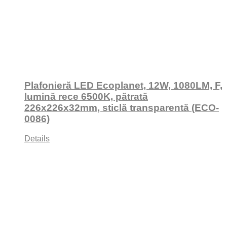
Plafonieră LED Ecoplanet, 12W, 1080LM, F,
lumină rece 6500K, pătrată
226x226x32mm, sticlă transparentă (ECO-
0086)
Details