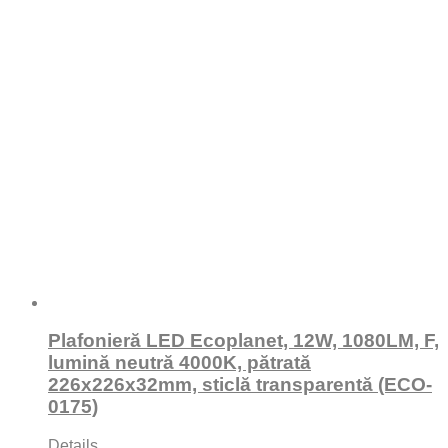
Plafonieră LED Ecoplanet, 12W, 1080LM, F,
lumină neutră 4000K, pătrată
226x226x32mm, sticlă transparentă (ECO-
0175)
Details