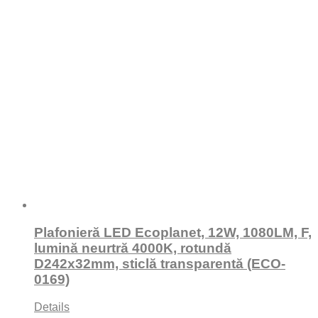
Plafonieră LED Ecoplanet, 12W, 1080LM, F,
lumină neurtră 4000K, rotundă
D242x32mm, sticlă transparentă (ECO-
0169)
Details