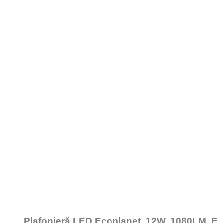
Plafonieră LED Ecoplanet, 12W, 1080LM, F,