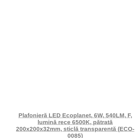
Plafonieră LED Ecoplanet, 6W, 540LM, F,
lumină rece 6500K, pătrată
200x200x32mm, sticlă transparentă (ECO-
0085)