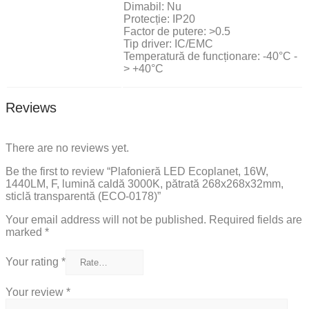
Dimabil: Nu
Protecție: IP20
Factor de putere: >0.5
Tip driver: IC/EMC
Temperatură de funcționare: -40°C -
> +40°C
Reviews
There are no reviews yet.
Be the first to review “Plafonieră LED Ecoplanet, 16W,
1440LM, F, lumină caldă 3000K, pătrată 268x268x32mm,
sticlă transparentă (ECO-0178)”
Your email address will not be published.
Required fields are
marked
*
Your rating
*
Your review
*