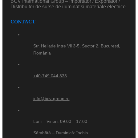
BCV International Group – Importator / Exportator /
Distribuitor de surse de iluminat și materiale electrice.
CONTACT
Str. Heliade Intre Vii 3-5, Sector 2, București,
România
+40-749.044.833
info@bcv-group.ro
Luni – Vineri: 09:00 – 17:00
Sâmbătă – Duminică: închis