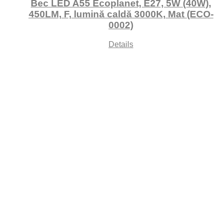
Bec LED A55 Ecoplanet, E27, 5W (40W),
450LM, F, lumină caldă 3000K, Mat (ECO-
0002)
Details