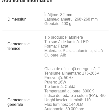
Additional information
Înălțime: 32 mm
Dimensiuni
Lățime/diametru: 268×268 mm
Greutate: 400 g
Tip produs: Plafonieră
Tip sursă de lumină: LED
Caracteristici
Forma: Pătrat
tehnice
Materiale: Plastic, aluminiu, sticlă
Culoare: Alb
Clasa de eficiență energetică: F
Tensiune alimentare: 175-265V
Frecvență: 50Hz
Putere: 16W
Tip lumină: Caldă
Temperatură culoare: 3000K
Indice de redare a culorii (RA): >80
Caracteristici
Unghi fascicul lumină: 110
generale
Flux luminos: 1440LM
Autonomie: 30.000 ore