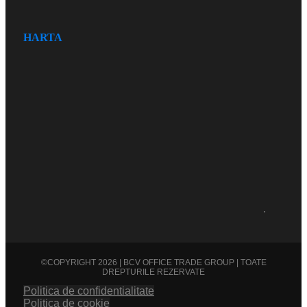
HARTA
.
©COPYRIGHT 2026 | BCV OFFICE TRADE GROUP | TOATE
DREPTURILE REZERVATE
Politica de confidentialitate
Politica de cookie