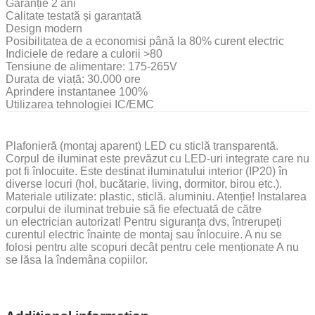
Garanție 2 ani
Calitate testată și garantată
Design modern
Posibilitatea de a economisi până la 80% curent electric
Indiciele de redare a culorii >80
Tensiune de alimentare: 175-265V
Durata de viață: 30.000 ore
Aprindere instantanee 100%
Utilizarea tehnologiei IC/EMC
Plafonieră (montaj aparent) LED cu sticlă transparentă.
Corpul de iluminat este prevăzut cu LED-uri integrate care nu
pot fi înlocuite. Este destinat iluminatului interior (IP20) în
diverse locuri (hol, bucătarie, living, dormitor, birou etc.).
Materiale utilizate: plastic, sticlă. aluminiu. Atenție! Instalarea
corpului de iluminat trebuie să fie efectuată de către
un electrician autorizat! Pentru siguranța dvs, întrerupeți
curentul electric înainte de montaj sau înlocuire. A nu se
folosi pentru alte scopuri decât pentru cele menționate A nu
se lăsa la îndemâna copiilor.