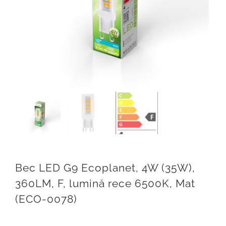
BRILLIANT LED
ARTICOLE
CONTACT
Weglot switcher
Bec LED G9 Ecoplanet, 4W (35W),
360LM, F, lumină rece 6500K, Mat
(ECO-0078)