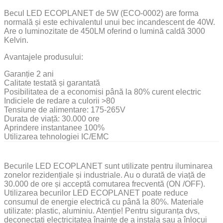
Becul LED ECOPLANET de 5W (ECO-0002) are forma
normală și este echivalentul unui bec incandescent de 40W.
Are o luminozitate de 450LM oferind o lumină caldă 3000
Kelvin.
Avantajele produsului:
Garanție 2 ani
Calitate testată și garantată
Posibilitatea de a economisi până la 80% curent electric
Indiciele de redare a culorii >80
Tensiune de alimentare: 175-265V
Durata de viață: 30.000 ore
Aprindere instantanee 100%
Utilizarea tehnologiei IC/EMC
Becurile LED ECOPLANET sunt utilizate pentru iluminarea
zonelor rezidențiale și industriale. Au o durată de viață de
30.000 de ore și acceptă comutarea frecventă (ON /OFF).
Utilizarea becurilor LED ECOPLANET poate reduce
consumul de energie electrică cu până la 80%. Materiale
utilizate: plastic, aluminiu. Atenție! Pentru siguranța dvs,
deconectați electricitatea înainte de a instala sau a înlocui