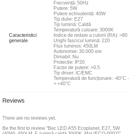
Frecvență: 50Hz
Putere: 5W
Putere echivalentă: 40W
Tip dulie: E27
Tip lumină: Caldă
Temperatură culoare: 3000K
Caracteristici
Indice de redare a culorii (RA): >80
generale
Unghi fascicul lumină: 220
Flux luminos: 450LM
Autonomie: 30.000 ore
Dimabil: Nu
Protecție: IP20
Factor de putere: >0.5
Tip driver: IC/EMC
Temperatură de funcționare: -40°C -
> +40°C
Reviews
There are no reviews yet.
Be the first to review “Bec LED A55 Ecoplanet, E27, 5W
(40W), 450LM, F, lumină caldă 3000K, Mat (ECO-0002)”