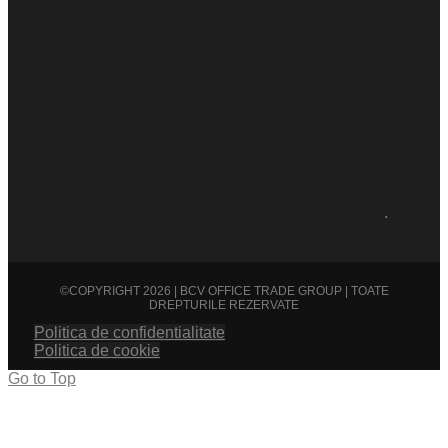
.
©COPYRIGHT 2026 | BCV OFFICE TRADE GROUP | TOATE
DREPTURILE REZERVATE
Politica de confidentialitate
Politica de cookie
Go to Top