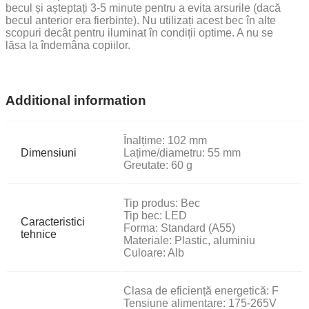
becul și așteptați 3-5 minute pentru a evita arsurile (dacă
becul anterior era fierbinte). Nu utilizați acest bec în alte
scopuri decât pentru iluminat în condiții optime. A nu se
lăsa la îndemâna copiilor.
Additional information
Înalțime: 102 mm
Dimensiuni
Lațime/diametru: 55 mm
Greutate: 60 g
Tip produs: Bec
Tip bec: LED
Caracteristici
Forma: Standard (A55)
tehnice
Materiale: Plastic, aluminiu
Culoare: Alb
Clasa de eficiență energetică: F
Tensiune alimentare: 175-265V