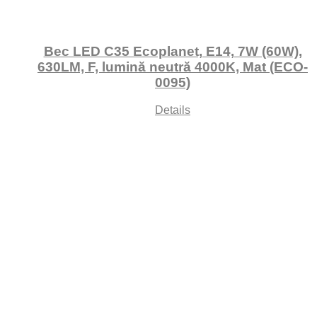
Bec LED C35 Ecoplanet, E14, 7W (60W),
630LM, F, lumină neutră 4000K, Mat (ECO-
0095)
Details