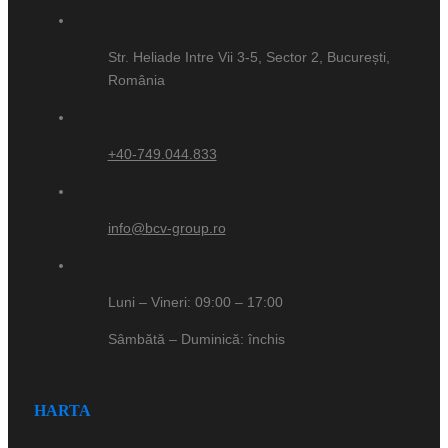
Str. Heliade Intre Vii 3-5, Sector 2, București,
România
+40-749.044.833
info@bcv-group.ro
Luni – Vineri: 09:00 – 17:00
Sâmbătă – Duminică: închis
HARTA