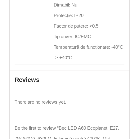
Dimabil: Nu
Protecție: IP20
Factor de putere: >0.5
Tip driver: IC/EMC
Temperatură de funcționare: -40°C
-> +40°C
Reviews
There are no reviews yet.
Be the first to review “Bec LED A60 Ecoplanet, E27,
7W (60W), 630LM, F, lumină neutră 4000K, Mat