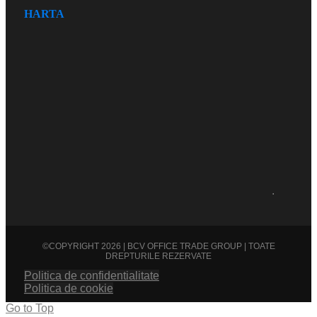
HARTA
.
©COPYRIGHT 2026 | BCV OFFICE TRADE GROUP | TOATE
DREPTURILE REZERVATE
Politica de confidentialitate
Politica de cookie
Go to Top