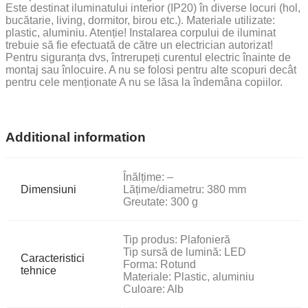
Este destinat iluminatului interior (IP20) în diverse locuri (hol,
bucătarie, living, dormitor, birou etc.). Materiale utilizate:
plastic, aluminiu. Atenție! Instalarea corpului de iluminat
trebuie să fie efectuată de către un electrician autorizat!
Pentru siguranța dvs, întrerupeți curentul electric înainte de
montaj sau înlocuire. A nu se folosi pentru alte scopuri decât
pentru cele menționate A nu se lăsa la îndemâna copiilor.
Additional information
Înălțime: –
Dimensiuni
Lățime/diametru: 380 mm
Greutate: 300 g
Tip produs: Plafonieră
Tip sursă de lumină: LED
Caracteristici
Forma: Rotund
tehnice
Materiale: Plastic, aluminiu
Culoare: Alb