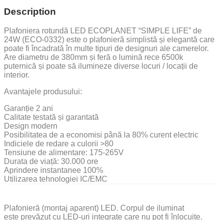
Description
Plafoniera rotundă LED ECOPLANET “SIMPLE LIFE” de
24W (ECO-0332) este o plafonieră simplistă și elegantă care
poate fi încadrată în multe tipuri de designuri ale camerelor.
Are diametru de 380mm și feră o lumină rece 6500k
puternică și poate să ilumineze diverse locuri / locații de
interior.
Avantajele produsului:
Garanție 2 ani
Calitate testată și garantată
Design modern
Posibilitatea de a economisi până la 80% curent electric
Indiciele de redare a culorii >80
Tensiune de alimentare: 175-265V
Durata de viață: 30.000 ore
Aprindere instantanee 100%
Utilizarea tehnologiei IC/EMC
Plafonieră (montaj aparent) LED. Corpul de iluminat
este prevăzut cu LED-uri integrate care nu pot fi înlocuite.