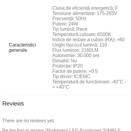
Clasa de eficiență energetică: F
Tensiune alimentare: 175-265V
Frecvență: 50Hz
Putere: 24W
Tip lumină: Rece
Temperatură culoare: 6500K
Indice de redare a culorii (RA): >80
Caracteristici
Unghi fascicul lumină: 110
generale
Flux luminos: 2160LM
Autonomie: 30.000 ore
Dimabil: Nu
Protecție: IP20
Factor de putere: >0.5
Tip driver: IC/EMC
Temperatură de funcționare: -40°C -
> +40°C
Reviews
There are no reviews yet.
Be the first to review “Plafonieră LED Ecoplanet “SIMPLE