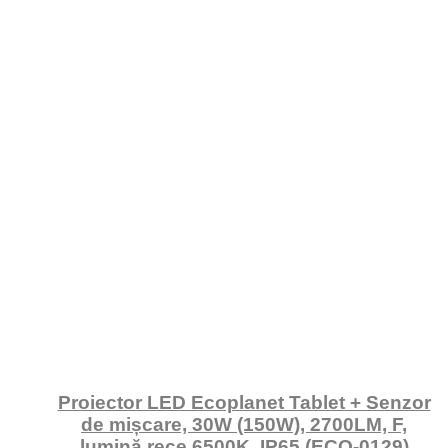
Proiector LED Ecoplanet Tablet + Senzor
de mișcare, 30W (150W), 2700LM, F,
lumină rece 6500K, IP65 (ECO-0129)