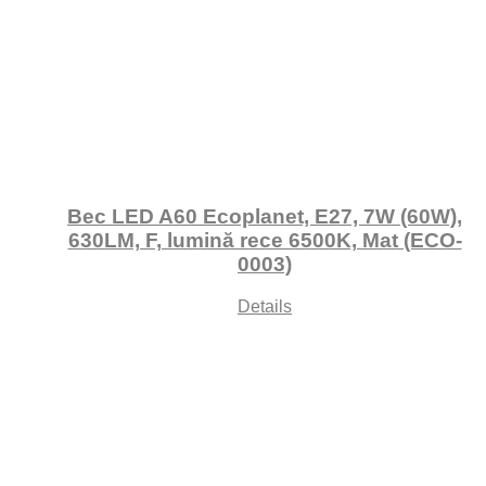
Bec LED A60 Ecoplanet, E27, 7W (60W),
630LM, F, lumină rece 6500K, Mat (ECO-
0003)
Details