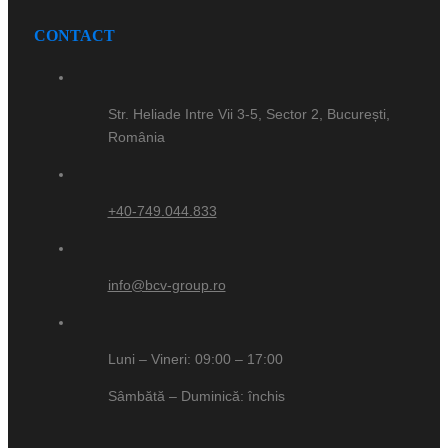
CONTACT
Str. Heliade Intre Vii 3-5, Sector 2, București,
România
+40-749.044.833
info@bcv-group.ro
Luni – Vineri: 09:00 – 17:00
Sâmbătă – Duminică: închis