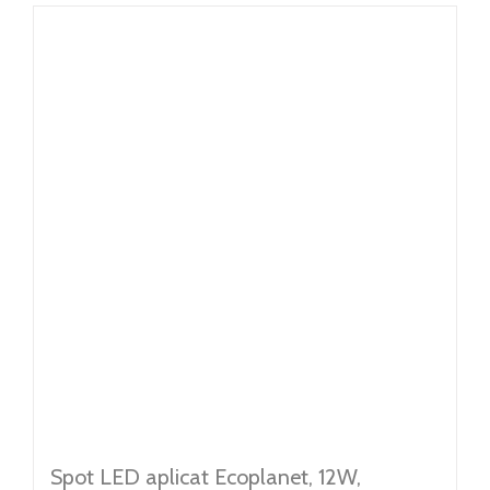
BRILLIANT LED
ARTICOLE
CONTACT
Weglot switcher
Spot LED aplicat Ecoplanet, 12W,