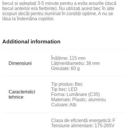
becul și așteptați 3-5 minute pentru a evita arsurile (dacă
becul anterior era fierbinte). Nu utilizați acest bec în alte
scopuri decât pentru iluminat în condiții optime. A nu se
lăsa la îndemâna copiilor.
Additional information
Înălțime: 115 mm
Dimensiuni
Lățime/diametru: 38 mm
Greutate: 60 g
Tip produs: Bec
Tip bec: LED
Caracteristici
Forma: Lumânare (C35)
tehnice
Materiale: Plastic, aluminiu
Culoare: Alb
Clasa de eficiență energetică: F
Tensiune alimentare: 175-265V