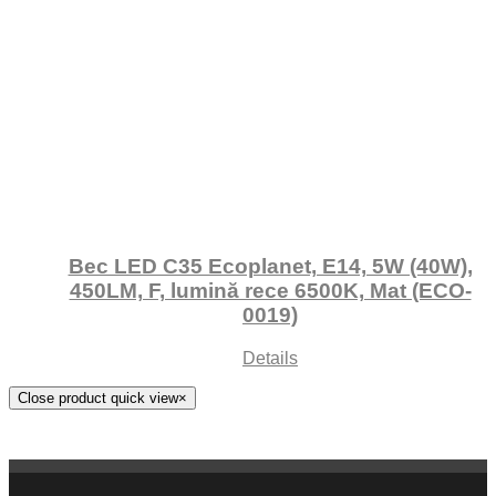
Bec LED C35 Ecoplanet, E14, 5W (40W),
450LM, F, lumină rece 6500K, Mat (ECO-
0019)
Details
Close product quick view
×