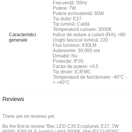
Frecvență: 50Hz
Putere: 7W
Putere echivalentă: 60W
Tip dulie: E27
Tip lumină: Caldă
Temperatură culoare: 3000K
Caracteristici
Indice de redare a culorii (RA): >80
generale
Unghi fascicul lumină: 220
Flux luminos: 630LM
Autonomie: 30.000 ore
Dimabil: Nu
Protecție: IP20
Factor de putere: >0.5
Tip driver: IC/EMC
Temperatură de funcționare: -40°C -
> +40°C
Reviews
There are no reviews yet.
Be the first to review “Bec LED C35 Ecoplanet, E27, 7W
(60W), 630LM, F, lumină caldă 3000K, Mat (ECO-0026)”