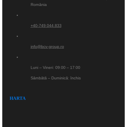
România
+40-749.044.833
info@bcv-group.ro
Luni – Vineri: 09:00 – 17:00
Sâmbătă – Duminică: închis
HARTA