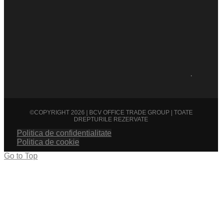
.
©COPYRIGHT 2026 | BCV OFFICE TRADE GROUP | TOATE
DREPTURILE REZERVATE
Politica de confidentialitate
Politica de cookie
Go to Top