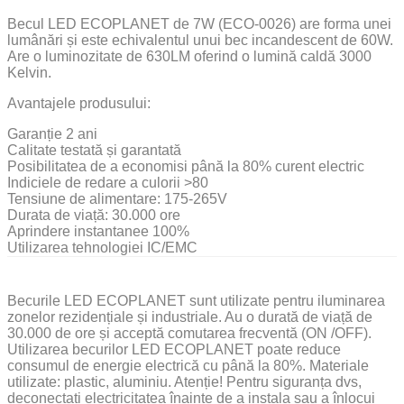
Becul LED ECOPLANET de 7W (ECO-0026) are forma unei
lumânări și este echivalentul unui bec incandescent de 60W.
Are o luminozitate de 630LM oferind o lumină caldă 3000
Kelvin.
Avantajele produsului:
Garanție 2 ani
Calitate testată și garantată
Posibilitatea de a economisi până la 80% curent electric
Indiciele de redare a culorii >80
Tensiune de alimentare: 175-265V
Durata de viață: 30.000 ore
Aprindere instantanee 100%
Utilizarea tehnologiei IC/EMC
Becurile LED ECOPLANET sunt utilizate pentru iluminarea
zonelor rezidențiale și industriale. Au o durată de viață de
30.000 de ore și acceptă comutarea frecventă (ON /OFF).
Utilizarea becurilor LED ECOPLANET poate reduce
consumul de energie electrică cu până la 80%. Materiale
utilizate: plastic, aluminiu. Atenție! Pentru siguranța dvs,
deconectați electricitatea înainte de a instala sau a înlocui