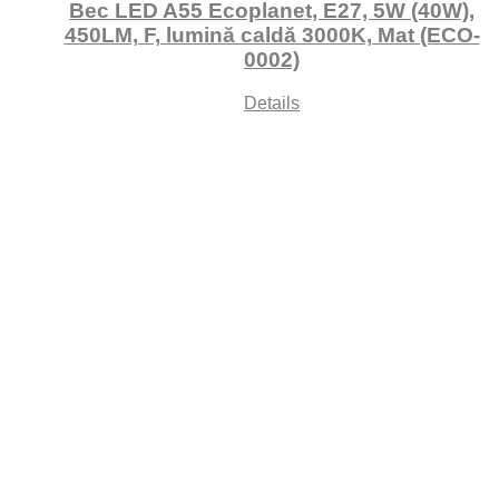
Bec LED A55 Ecoplanet, E27, 5W (40W),
450LM, F, lumină caldă 3000K, Mat (ECO-
0002)
Details