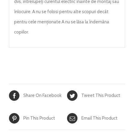
dvs, întrerupeți curentul electric înainte de montaj sau
înlocuire. A nu se folosi pentru alte scopuri decât
pentru cele menționate A nu se lăsa la îndemâna
copiilor.
Share On Facebook
Tweet This Product
Pin This Product
Email This Product