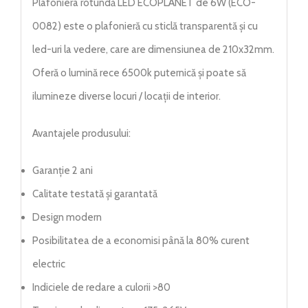
Plafoniera rotundă LED ECOPLANET de 6W (ECO-
0082) este o plafonieră cu sticlă transparentă și cu
led-uri la vedere, care are dimensiunea de 210x32mm.
Oferă o lumină rece 6500k puternică și poate să
ilumineze diverse locuri / locații de interior.
Avantajele produsului:
Garanție 2 ani
Calitate testată și garantată
Design modern
Posibilitatea de a economisi până la 80% curent
electric
Indiciele de redare a culorii >80