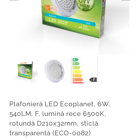
BRILLIANT LED
ARTICOLE
CONTACT
Weglot switcher
Plafonieră LED Ecoplanet, 6W,
540LM, F, lumină rece 6500K,
rotundă D210x32mm, sticlă
transparentă (ECO-0082)