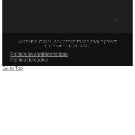
.
©COPYRIGHT 2026 | BCV OFFICE TRADE GROUP | TOATE
DREPTURILE REZERVATE
Politica de confidentialitate
Politica de cookie
Go to Top