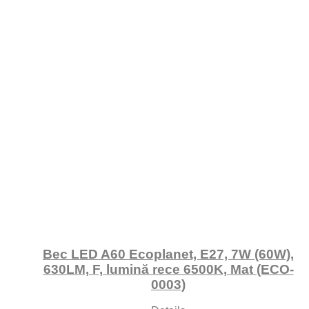
Bec LED A60 Ecoplanet, E27, 7W (60W),
630LM, F, lumină rece 6500K, Mat (ECO-
0003)