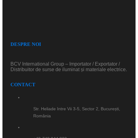
DESPRE NOI
BCV International Group – Importator / Exportator /
Distribuitor de surse de iluminat și materiale electrice.
CONTACT
Str. Heliade Intre Vii 3-5, Sector 2, București,
România