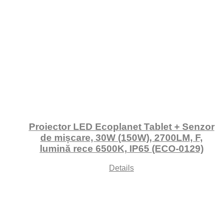
Proiector LED Ecoplanet Tablet + Senzor
de mișcare, 30W (150W), 2700LM, F,
lumină rece 6500K, IP65 (ECO-0129)
Details