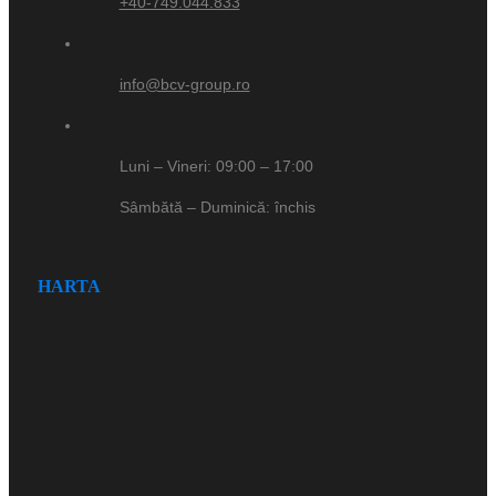
+40-749.044.833
info@bcv-group.ro
Luni – Vineri: 09:00 – 17:00
Sâmbătă – Duminică: închis
HARTA