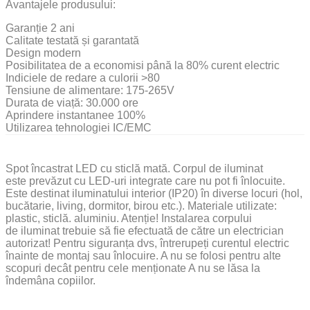
Avantajele produsului:
Garanție 2 ani
Calitate testată și garantată
Design modern
Posibilitatea de a economisi până la 80% curent electric
Indiciele de redare a culorii >80
Tensiune de alimentare: 175-265V
Durata de viață: 30.000 ore
Aprindere instantanee 100%
Utilizarea tehnologiei IC/EMC
Spot încastrat LED cu sticlă mată. Corpul de iluminat
este prevăzut cu LED-uri integrate care nu pot fi înlocuite.
Este destinat iluminatului interior (IP20) în diverse locuri (hol,
bucătarie, living, dormitor, birou etc.). Materiale utilizate:
plastic, sticlă. aluminiu. Atenție! Instalarea corpului
de iluminat trebuie să fie efectuată de către un electrician
autorizat! Pentru siguranța dvs, întrerupeți curentul electric
înainte de montaj sau înlocuire. A nu se folosi pentru alte
scopuri decât pentru cele menționate A nu se lăsa la
îndemâna copiilor.