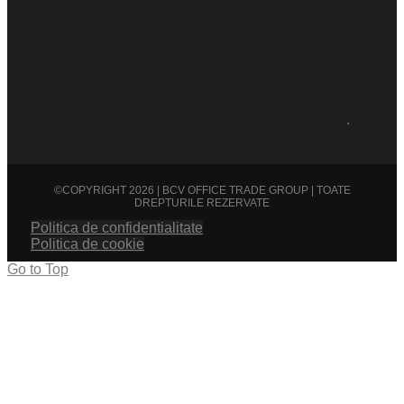
.
©COPYRIGHT 2026 | BCV OFFICE TRADE GROUP | TOATE
DREPTURILE REZERVATE
Politica de confidentialitate
Politica de cookie
Go to Top