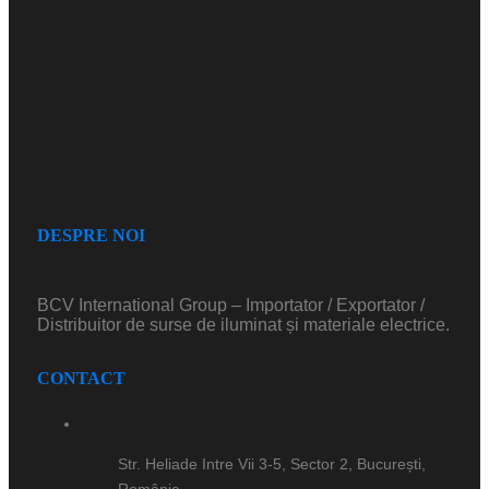
DESPRE NOI
BCV International Group – Importator / Exportator /
Distribuitor de surse de iluminat și materiale electrice.
CONTACT
Str. Heliade Intre Vii 3-5, Sector 2, București,
România