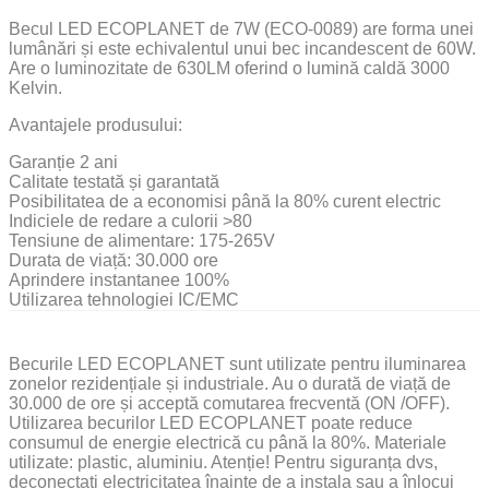
Becul LED ECOPLANET de 7W (ECO-0089) are forma unei
lumânări și este echivalentul unui bec incandescent de 60W.
Are o luminozitate de 630LM oferind o lumină caldă 3000
Kelvin.
Avantajele produsului:
Garanție 2 ani
Calitate testată și garantată
Posibilitatea de a economisi până la 80% curent electric
Indiciele de redare a culorii >80
Tensiune de alimentare: 175-265V
Durata de viață: 30.000 ore
Aprindere instantanee 100%
Utilizarea tehnologiei IC/EMC
Becurile LED ECOPLANET sunt utilizate pentru iluminarea
zonelor rezidențiale și industriale. Au o durată de viață de
30.000 de ore și acceptă comutarea frecventă (ON /OFF).
Utilizarea becurilor LED ECOPLANET poate reduce
consumul de energie electrică cu până la 80%. Materiale
utilizate: plastic, aluminiu. Atenție! Pentru siguranța dvs,
deconectați electricitatea înainte de a instala sau a înlocui