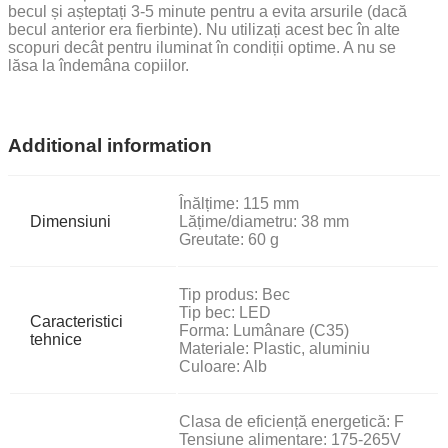
becul și așteptați 3-5 minute pentru a evita arsurile (dacă
becul anterior era fierbinte). Nu utilizați acest bec în alte
scopuri decât pentru iluminat în condiții optime. A nu se
lăsa la îndemâna copiilor.
Additional information
Înălțime: 115 mm
Dimensiuni
Lățime/diametru: 38 mm
Greutate: 60 g
Tip produs: Bec
Tip bec: LED
Caracteristici
Forma: Lumânare (C35)
tehnice
Materiale: Plastic, aluminiu
Culoare: Alb
Clasa de eficiență energetică: F
Tensiune alimentare: 175-265V