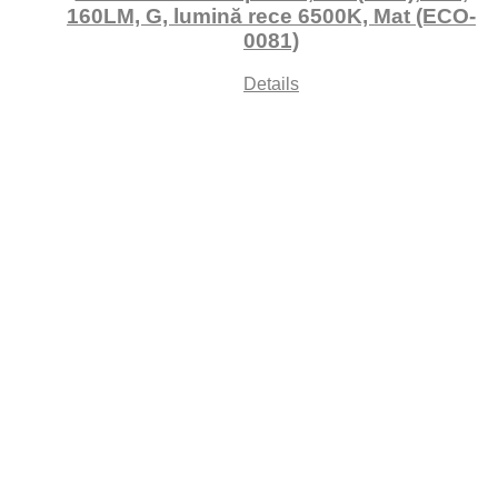
160LM, G, lumină rece 6500K, Mat (ECO-
0081)
Details