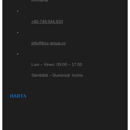
+40-749.044.833
info@bcv-group.ro
Luni – Vineri: 09:00 – 17:00
Sâmbătă – Duminică: închis
HARTA