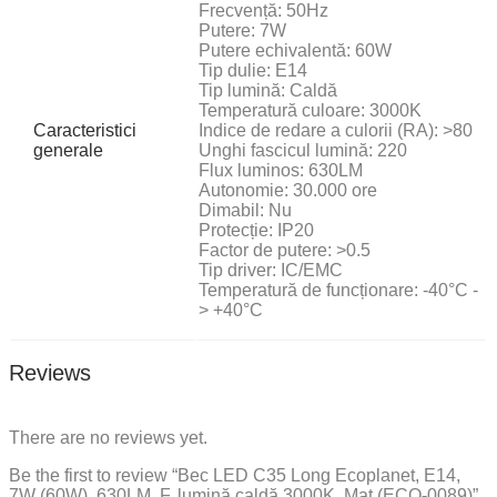
Frecvență: 50Hz
Putere: 7W
Putere echivalentă: 60W
Tip dulie: E14
Tip lumină: Caldă
Temperatură culoare: 3000K
Caracteristici
Indice de redare a culorii (RA): >80
generale
Unghi fascicul lumină: 220
Flux luminos: 630LM
Autonomie: 30.000 ore
Dimabil: Nu
Protecție: IP20
Factor de putere: >0.5
Tip driver: IC/EMC
Temperatură de funcționare: -40°C -
> +40°C
Reviews
There are no reviews yet.
Be the first to review “Bec LED C35 Long Ecoplanet, E14,
7W (60W), 630LM, F, lumină caldă 3000K, Mat (ECO-0089)”