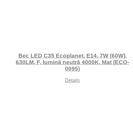
Bec LED C35 Ecoplanet, E14, 7W (60W),
630LM, F, lumină neutră 4000K, Mat (ECO-
0095)
Details