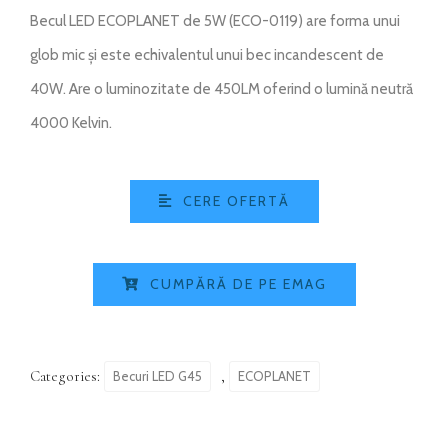
Becul LED ECOPLANET de 5W (ECO-0119) are forma unui
glob mic și este echivalentul unui bec incandescent de
40W. Are o luminozitate de 450LM oferind o lumină neutră
4000 Kelvin.
CERE OFERTĂ
CUMPĂRĂ DE PE EMAG
Categories:
,
Becuri LED G45
ECOPLANET