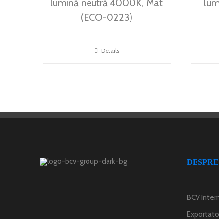
lumină neutră 4000K, Mat
lum
(ECO-0223)
Details
DESPRE
BCV Intern
Exportator