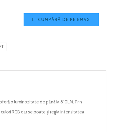
CUMPĂRĂ DE PE EMAG
ET
eră o luminozitate de până la 810LM. Prin
 culori RGB dar se poate și regla intensitatea