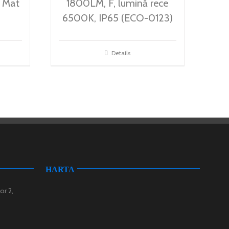
 Mat
1800LM, F, lumină rece
6500K, IP65 (ECO-0123)
Details
HARTA
or 2,