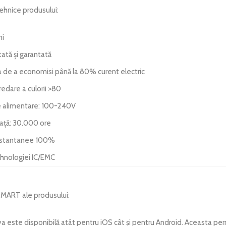
ehnice produsului:
ni
tată și garantată
a de a economisi până la 80% curent electric
redare a culorii >80
 alimentare: 100-240V
iață: 30.000 ore
nstantanee 100%
ehnologiei IC/EMC
SMART ale produsului:
ya este disponibilă atât pentru iOS cât și pentru Android. Aceasta pe