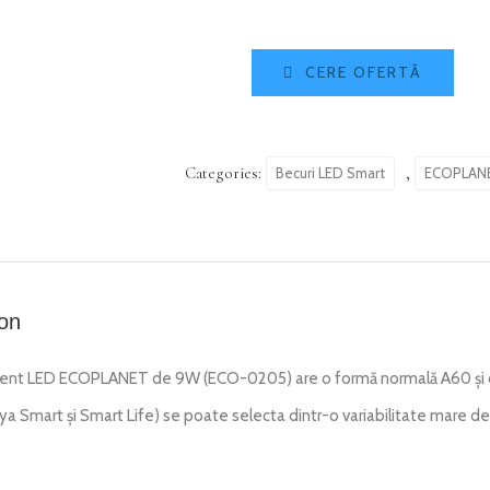
CERE OFERTĂ
Categories:
,
Becuri LED Smart
ECOPLAN
ion
igent LED ECOPLANET de 9W (ECO-0205) are o formă normală A60 și of
uya Smart și Smart Life) se poate selecta dintr-o variabilitate mare de