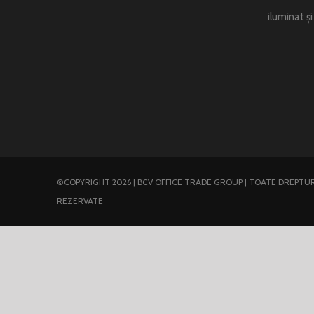
iluminat ș
©COPYRIGHT 2026 | BCV OFFICE TRADE GROUP | TOATE DREPTUR
REZERVATE