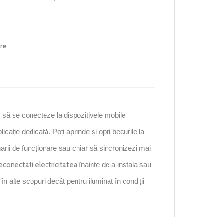
are
să se conecteze la dispozitivele mobile
plicație dedicată. Poți aprinde și opri becurile la
enarii de funcționare sau chiar să sincronizezi mai
 deconectati electricitatea
înainte de a instala sau
 în alte scopuri decât pentru iluminat în condiții