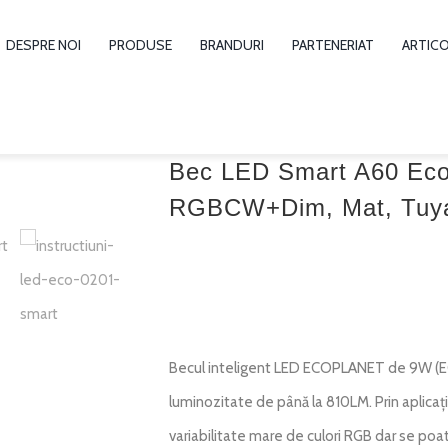
DESPRE NOI
PRODUSE
BRANDURI
PARTENERIAT
ARTIC
Bec LED Smart A60 Ecop
RGBCW+Dim, Mat, Tuya
Becul inteligent LED ECOPLANET de 9W (E
luminozitate de până la 810LM. Prin aplicaț
variabilitate mare de culori RGB dar se poate