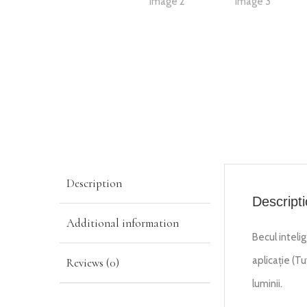
Description
Descript
Additional information
Becul intel
aplicație (T
Reviews (0)
luminii.