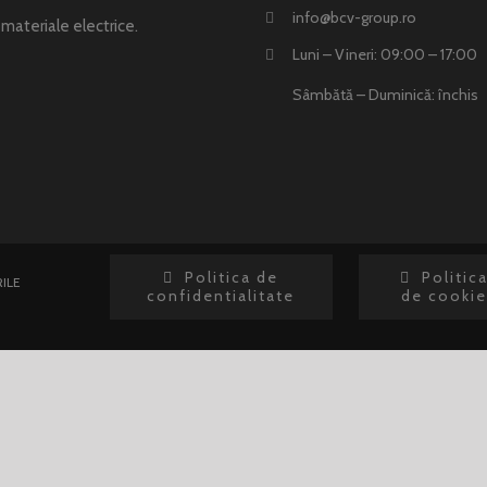
info@bcv-group.ro
i materiale electrice.
Luni – Vineri: 09:00 – 17:00
Sâmbătă – Duminică: închis
Politica de
Politic
ILE
confidentialitate
de cookie