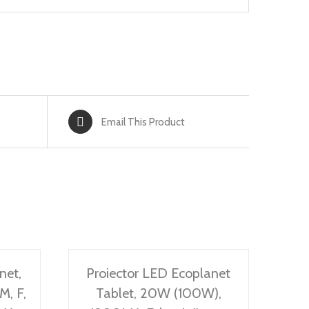
Email This Product
net,
Proiector LED Ecoplanet
M, F,
Tablet, 20W (100W),