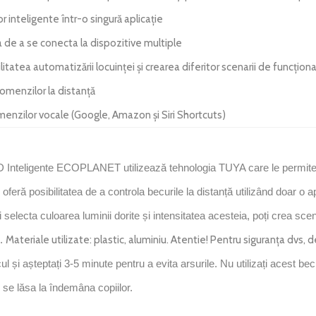
r inteligente într-o singură aplicație
a de a se conecta la dispozitive multiple
litatea automatizării locuinței și crearea diferitor scenarii de funcțion
omenzilor la distanță
enzilor vocale (Google, Amazon și Siri Shortcuts)
D Inteligente ECOPLANET utilizează tehnologia TUYA care le permite 
i oferă posibilitatea de a controla becurile la distanță utilizând doar o a
ți selecta culoarea luminii dorite și intensitatea acesteia, poți crea sc
i.
Materiale utilizate: plastic, aluminiu. Atentie! Pentru siguranța dvs,
ul și așteptați 3-5 minute pentru a evita arsurile. Nu utilizați acest bec
 se lăsa la îndemâna copiilor.