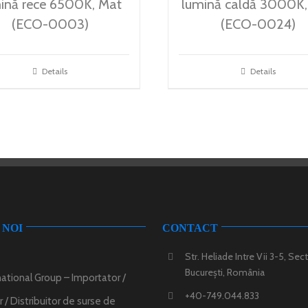
ină rece 6500K, Mat
lumină caldă 3000K,
(ECO-0003)
(ECO-0024)
Details
Details
 NOI
CONTACT
Str. Heliade Intre Vii 3-5, Sect
București, România
ational Group – Importator /
+40-749.044.833
 / Distribuitor de surse de