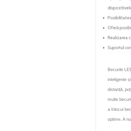
dispozitivelo
Posibilitate
Oferă posibi
Realizarea c
Suportul com
Becurile LE
inteligente ș
distanță, po
multe becur
a înlocui bec
optime. A nu