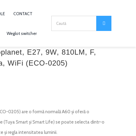
OLE
CONTACT
Search
for:
Weglot switcher
lanet, E27, 9W, 810LM, F,
, WiFi (ECO-0205)
CO-0205) are o formă normală A60 și oferă o
ie (Tuya Smart și Smart Life) se poate selecta dintr-o
 și regla intensitatea luminii.