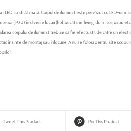
at LED cu sticlă mată. Corpul de iluminat este prevăzut cu LED-uri inte
nterior (IP20) în diverse locuri (hol, bucătarie, living, dormitor, birou etc.
talarea corpului de iluminat trebuie să fie efectuată de către un electri
ctric înainte de montaj sau înlocuire. A nu se folosi pentru alte scopu
iilor.
Tweet This Product
Pin This Product