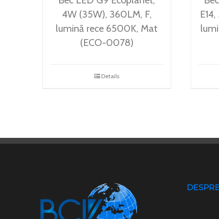
4W (35W), 360LM, F,
E14,
lumină rece 6500K, Mat
lum
(ECO-0078)
Details
DESPRE