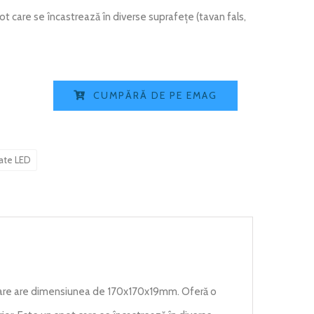
spot care se încastrează în diverse suprafețe (tavan fals,
CUMPĂRĂ DE PE EMAG
rate LED
are are dimensiunea de 170x170x19mm. Oferă o