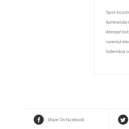
Spot încastr
iluminatului i
Atenție! Ins
curentul ele
îndemâna cop
Share On Facebook