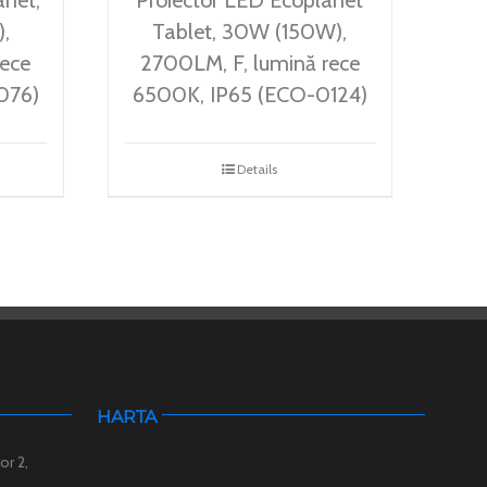
,
Tablet, 30W (150W),
rece
2700LM, F, lumină rece
076)
6500K, IP65 (ECO-0124)
Details
HARTA
or 2,