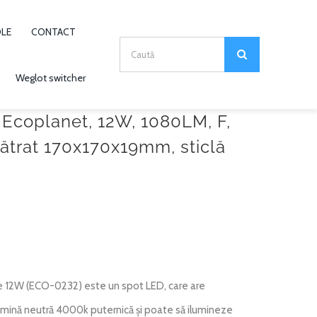
OLE
CONTACT
Search
for:
Weglot switcher
 Ecoplanet, 12W, 1080LM, F,
ătrat 170x170x19mm, sticlă
 12W (ECO-0232) este un spot LED, care are
ină neutră 4000k puternică și poate să ilumineze