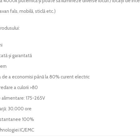
ă 4000k puternică și poate să ilumineze diverse locuri / locații de inte
van fals, mobilă, sticlă etc.)
rodusului:
ni
tată și garantată
ern
a de a economisi până la 80% curent electric
redare a culorii >80
 alimentare: 175-265V
iață: 30.000 ore
nstantanee 100%
ehnologiei IC/EMC