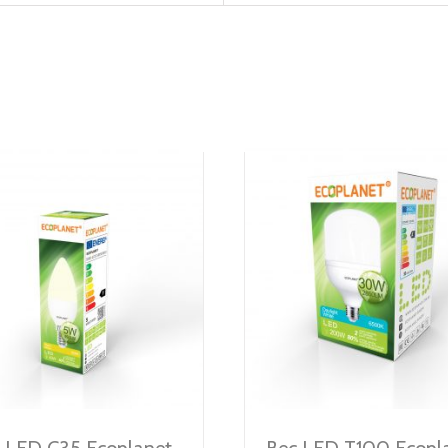
 LED C35 Ecoplanet,
Bec LED T100 Ecopla