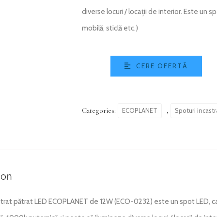
diverse locuri / locații de interior. Este un 
mobilă, sticlă etc.)
CERE OFERTĂ
Categories:
,
ECOPLANET
Spoturi incast
ion
strat pătrat LED ECOPLANET de 12W (ECO-0232) este un spot LED, c