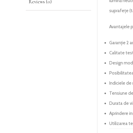
lumină neutr
Reviews (0)
suprafețe (ta
Avantajele p
Garanție 2 a
Calitate tes
Design mod
Posibilitate
Indiciele de 
Tensiune de
Durata de v
Aprindere i
Utilizarea t