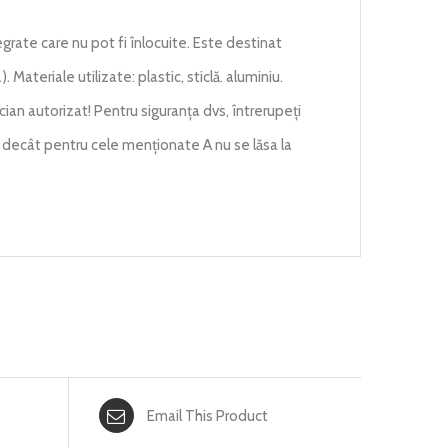
grate care nu pot fi înlocuite. Este destinat
). Materiale utilizate: plastic, sticlă. aluminiu.
cian autorizat! Pentru siguranța dvs, întrerupeți
ri decât pentru cele menționate A nu se lăsa la
Email This Product