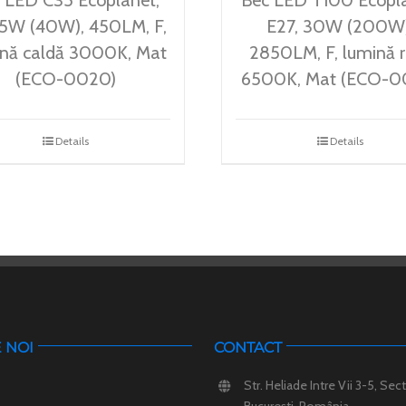
 5W (40W), 450LM, F,
E27, 30W (200W)
ină caldă 3000K, Mat
2850LM, F, lumină 
(ECO-0020)
6500K, Mat (ECO-0
Details
Details
 NOI
CONTACT
Str. Heliade Intre Vii 3-5, Sect
București, România