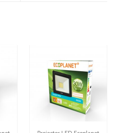
net,
Proiector LED Ecoplanet