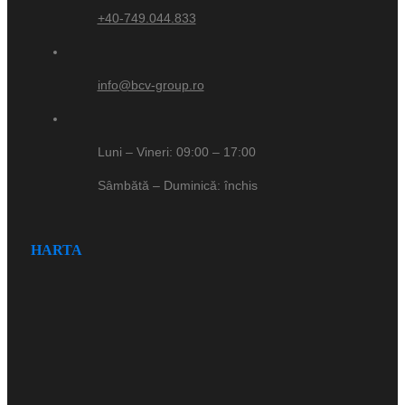
+40-749.044.833
info@bcv-group.ro
Luni – Vineri: 09:00 – 17:00
Sâmbătă – Duminică: închis
HARTA