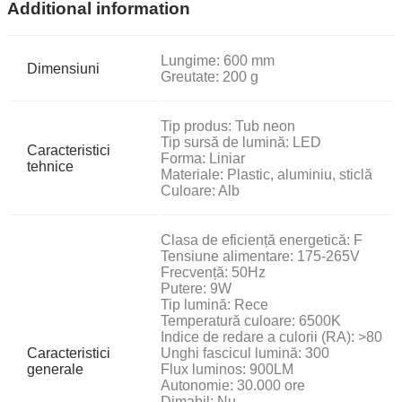
Additional information
Lungime: 600 mm
Dimensiuni
Greutate: 200 g
Tip produs: Tub neon
Tip sursă de lumină: LED
Caracteristici
Forma: Liniar
tehnice
Materiale: Plastic, aluminiu, sticlă
Culoare: Alb
Clasa de eficiență energetică: F
Tensiune alimentare: 175-265V
Frecvență: 50Hz
Putere: 9W
Tip lumină: Rece
Temperatură culoare: 6500K
Indice de redare a culorii (RA): >80
Caracteristici
Unghi fascicul lumină: 300
generale
Flux luminos: 900LM
Autonomie: 30.000 ore
Dimabil: Nu