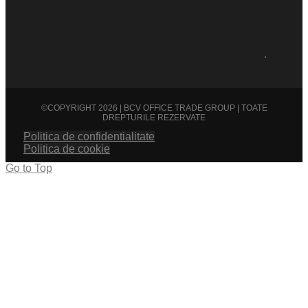
.
©COPYRIGHT 2026 | BCV OFFICE TRADE GROUP | TOATE
DREPTURILE REZERVATE
Politica de confidentialitate
Politica de cookie
Go to Top