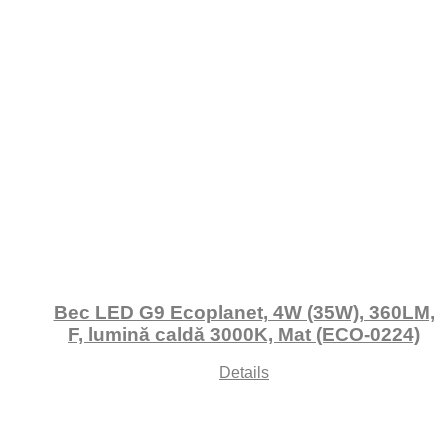
Bec LED G9 Ecoplanet, 4W (35W), 360LM,
F, lumină caldă 3000K, Mat (ECO-0224)
Details