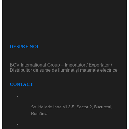
DESPRE NOI
BCV International Group – Importator / Exportator /
Distribuitor de surse de iluminat și materiale electrice.
CONTACT
Str. Heliade Intre Vii 3-5, Sector 2, București,
România