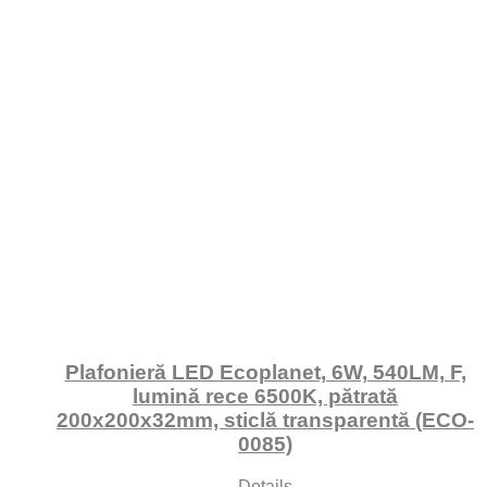
Plafonieră LED Ecoplanet, 6W, 540LM, F,
lumină rece 6500K, pătrată
200x200x32mm, sticlă transparentă (ECO-
0085)
Details