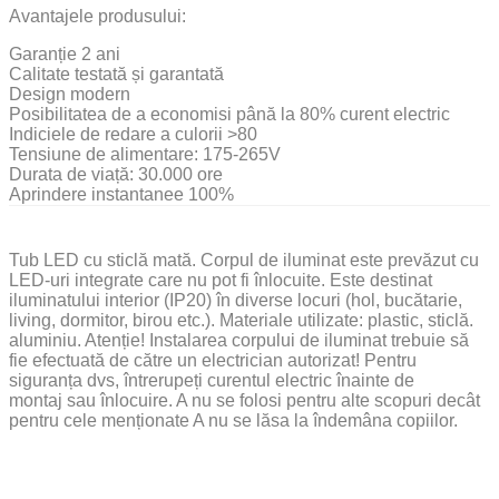
Avantajele produsului:
Garanție 2 ani
Calitate testată și garantată
Design modern
Posibilitatea de a economisi până la 80% curent electric
Indiciele de redare a culorii >80
Tensiune de alimentare: 175-265V
Durata de viață: 30.000 ore
Aprindere instantanee 100%
Tub LED cu sticlă mată. Corpul de iluminat este prevăzut cu
LED-uri integrate care nu pot fi înlocuite. Este destinat
iluminatului interior (IP20) în diverse locuri (hol, bucătarie,
living, dormitor, birou etc.). Materiale utilizate: plastic, sticlă.
aluminiu. Atenție! Instalarea corpului de iluminat trebuie să
fie efectuată de către un electrician autorizat! Pentru
siguranța dvs, întrerupeți curentul electric înainte de
montaj sau înlocuire. A nu se folosi pentru alte scopuri decât
pentru cele menționate A nu se lăsa la îndemâna copiilor.