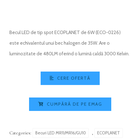
Becul LED de tip spot ECOPLANET de 6W (ECO-0226)
este echivalentul unui bec halogen de 35W. Are o
luminozitate de 480LM oferind o lumină caldă 3000 Kelvin.
CERE OFERTĂ
CUMPĂRĂ DE PE EMAG
Categories:
,
Becuri LED MR11/MR16/GU10
ECOPLANET