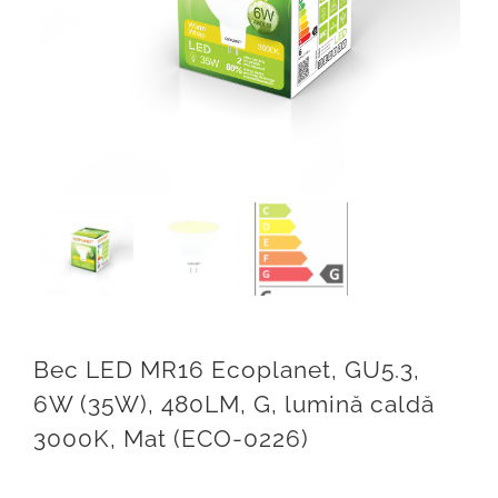
BRILLIANT LED
ARTICOLE
CONTACT
Weglot switcher
Bec LED MR16 Ecoplanet, GU5.3,
6W (35W), 480LM, G, lumină caldă
3000K, Mat (ECO-0226)