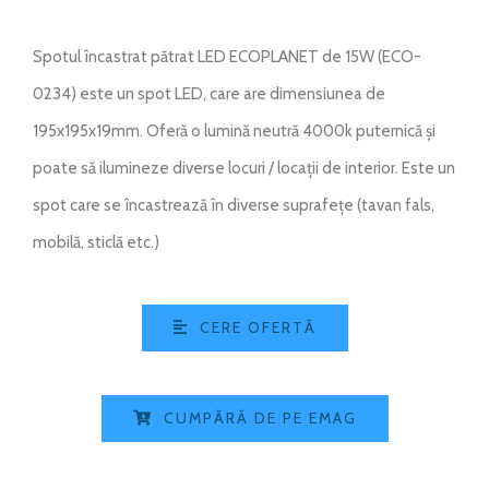
Spotul încastrat pătrat LED ECOPLANET de 15W (ECO-
0234) este un spot LED, care are dimensiunea de
195x195x19mm. Oferă o lumină neutră 4000k puternică și
poate să ilumineze diverse locuri / locații de interior. Este un
spot care se încastrează în diverse suprafețe (tavan fals,
mobilă, sticlă etc.)
CERE OFERTĂ
CUMPĂRĂ DE PE EMAG