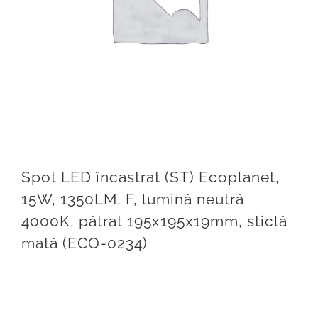
BRILLIANT LED
ARTICOLE
CONTACT
Weglot switcher
Spot LED încastrat (ST) Ecoplanet,
15W, 1350LM, F, lumină neutră
4000K, pătrat 195x195x19mm, sticlă
mată (ECO-0234)