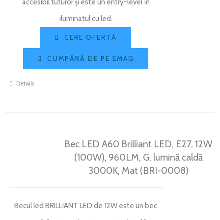
accesibil tuturor și este un entry-level în
iluminatul cu led.
CERE OFERTĂ
CUMPĂRĂ DE PE EMAG
Details
Bec LED A60 Brilliant LED, E27, 12W
(100W), 960LM, G, lumină caldă
3000K, Mat (BRI-0008)
Becul led BRILLIANT LED de 12W este un bec