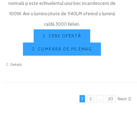
normală și este echivalentul unui bec incandescent de
100W. Are o luminozitate de 1140LM oferind o lumină
caldă 3000 Kelvin.
CERE OFERTĂ
CUMPĂRĂ DE PE EMAG
Details
1
2
…
20
Next