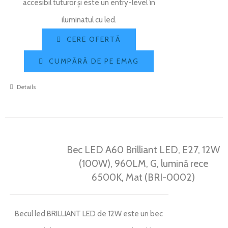
accesibil tuturor și este un entry-level în
iluminatul cu led.
CERE OFERTĂ
CUMPĂRĂ DE PE EMAG
Details
Bec LED A60 Brilliant LED, E27, 12W
(100W), 960LM, G, lumină rece
6500K, Mat (BRI-0002)
Becul led BRILLIANT LED de 12W este un bec