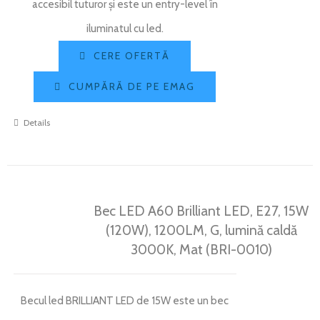
accesibil tuturor și este un entry-level în
iluminatul cu led.
CERE OFERTĂ
CUMPĂRĂ DE PE EMAG
Details
Bec LED A60 Brilliant LED, E27, 15W
(120W), 1200LM, G, lumină caldă
3000K, Mat (BRI-0010)
Becul led BRILLIANT LED de 15W este un bec