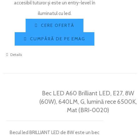
accesibil tuturor și este un entry-level în
iluminatul cu led.
CERE OFERTĂ
CUMPĂRĂ DE PE EMAG
Details
Bec LED A60 Brilliant LED, E27, 8W
(60W), 640LM, G, lumină rece 6500K,
Mat (BRI-0020)
Becul led BRILLIANT LED de 8W este un bec