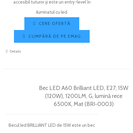
accesibil tuturor și este un entry-level în
iluminatul cu led.
CERE OFERTĂ
CUMPĂRĂ DE PE EMAG
Details
Bec LED A60 Brilliant LED, E27, 15W
(120W), 1200LM, G, lumină rece
6500K, Mat (BRI-0003)
Becul led BRILLIANT LED de 15W este un bec