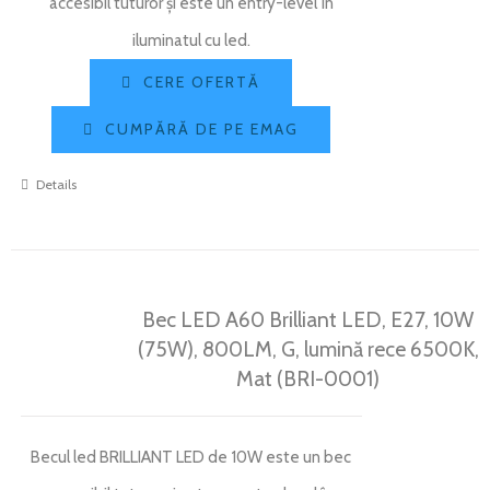
accesibil tuturor și este un entry-level în
iluminatul cu led.
CERE OFERTĂ
CUMPĂRĂ DE PE EMAG
Details
Bec LED A60 Brilliant LED, E27, 10W
(75W), 800LM, G, lumină rece 6500K,
Mat (BRI-0001)
Becul led BRILLIANT LED de 10W este un bec