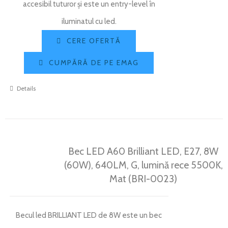
accesibil tuturor și este un entry-level în
iluminatul cu led.
CERE OFERTĂ
CUMPĂRĂ DE PE EMAG
Details
Bec LED A60 Brilliant LED, E27, 8W
(60W), 640LM, G, lumină rece 5500K,
Mat (BRI-0023)
Becul led BRILLIANT LED de 8W este un bec