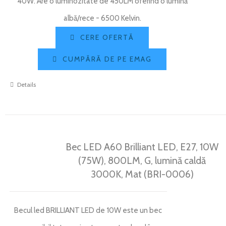
40W. Are o luminozitate de 450LM oferind o lumină
albă/rece - 6500 Kelvin.
CERE OFERTĂ
CUMPĂRĂ DE PE EMAG
Details
Bec LED A60 Brilliant LED, E27, 10W
(75W), 800LM, G, lumină caldă
3000K, Mat (BRI-0006)
Becul led BRILLIANT LED de 10W este un bec