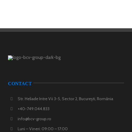
CONTACT
Str. Heliade Intre Vii 3-5, Sector 2, București, România
+40-749.044.833
info@bcv-group.ro
Luni – Vineri: 09:00 – 17:00