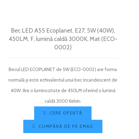
BRILLIANT LED
ARTICOLE
CONTACT
Bec LED A55 Ecoplanet, E27, 5W (40W),
450LM, F, lumină caldă 3000K, Mat (ECO-
Weglot switcher
0002)
Becul LED ECOPLANET de 5W (ECO-0002) are forma
normală și este echivalentul unui bec incandescent de
40W. Are o luminozitate de 450LM oferind o lumină
caldă 3000 Kelvin.
CERE OFERTĂ
CUMPĂRĂ DE PE EMAG